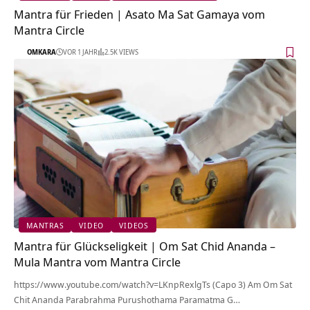
Mantra für Frieden | Asato Ma Sat Gamaya vom
Mantra Circle
OMKARA
VOR 1 JAHR
2.5K VIEWS
MANTRAS
VIDEO
VIDEOS
Mantra für Glückseligkeit | Om Sat Chid Ananda –
Mula Mantra vom Mantra Circle
https://www.youtube.com/watch?v=LKnpRexlgTs (Capo 3) Am Om Sat
Chit Ananda Parabrahma Purushothama Paramatma G…