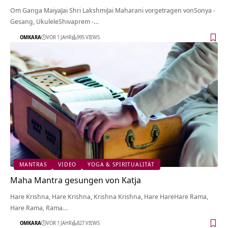
Om Ganga MaiyaJai Shri LakshmiJai Maharani vorgetragen vonSonya -
Gesang, UkuleleShivaprem -…
OMKARA
VOR 1 JAHR
995 VIEWS
MANTRAS
VIDEO
YOGA & SPIRITUALITÄT
Maha Mantra gesungen von Katja
Hare Krishna, Hare Krishna, Krishna Krishna, Hare HareHare Rama,
Hare Rama, Rama…
OMKARA
VOR 1 JAHR
827 VIEWS