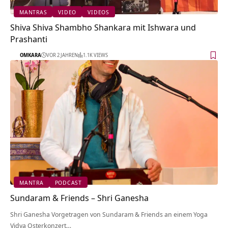
MANTRAS
VIDEO
VIDEOS
Shiva Shiva Shambho Shankara mit Ishwara und
Prashanti
OMKARA
VOR 2 JAHREN
1.1K VIEWS
MANTRA
PODCAST
Sundaram & Friends – Shri Ganesha
Shri Ganesha Vorgetragen von Sundaram & Friends an einem Yoga
Vidya Osterkonzert…