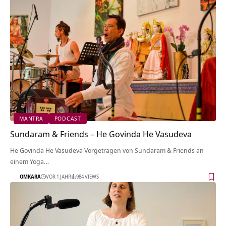
MANTRA
PODCAST
Sundaram & Friends – He Govinda He Vasudeva
He Govinda He Vasudeva Vorgetragen von Sundaram & Friends an
einem Yoga…
OMKARA
VOR 1 JAHR
984 VIEWS