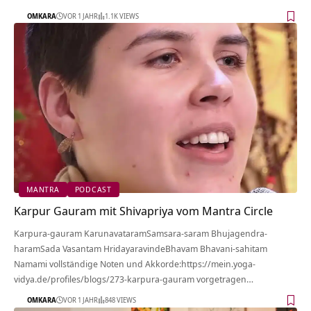
OMKARA
VOR 1 JAHR
1.1K VIEWS
MANTRA
PODCAST
Karpur Gauram mit Shivapriya vom Mantra Circle
Karpura-gauram KarunavataramSamsara-saram Bhujagendra-
haramSada Vasantam HridayaravindeBhavam Bhavani-sahitam
Namami vollständige Noten und Akkorde:https://mein.yoga-
vidya.de/profiles/blogs/273-karpura-gauram vorgetragen…
OMKARA
VOR 1 JAHR
848 VIEWS