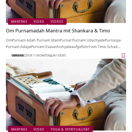
MANTRAS
VIDEO
VIDEOS
Om Purnamadah Mantra mit Shankara & Timo
OmPurnam Adah Purnam IdamPurnat Purnam UdachyatePurnasya
Purnam AdayaPurnam Evavashishyateaufgeführt von Timo Schad…
OMKARA
VOR 11 MONATEN
961 VIEWS
MANTRAS
VIDEO
YOGA & SPIRITUALITÄT