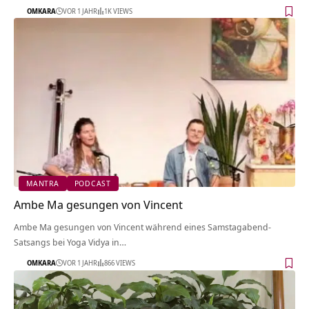
OMKARA
VOR 1 JAHR
1K VIEWS
MANTRA
PODCAST
Ambe Ma gesungen von Vincent
Ambe Ma gesungen von Vincent während eines Samstagabend-
Satsangs bei Yoga Vidya in…
OMKARA
VOR 1 JAHR
866 VIEWS