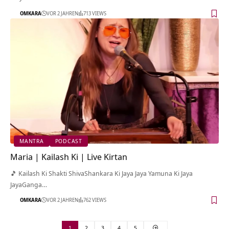
OMKARA
VOR 2 JAHREN
713 VIEWS
MANTRA
PODCAST
Maria | Kailash Ki | Live Kirtan
🎵 Kailash Ki Shakti ShivaShankara Ki Jaya Jaya Yamuna Ki Jaya
JayaGanga…
OMKARA
VOR 2 JAHREN
762 VIEWS
1
2
3
4
5