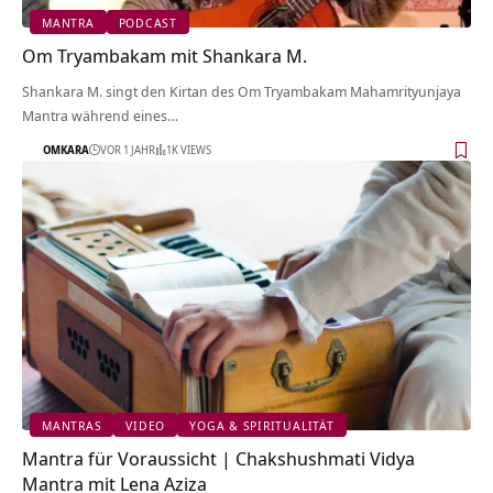
MANTRA
PODCAST
Om Tryambakam mit Shankara M.
Shankara M. singt den Kirtan des Om Tryambakam Mahamrityunjaya
Mantra während eines…
OMKARA
VOR 1 JAHR
1K VIEWS
MANTRAS
VIDEO
YOGA & SPIRITUALITÄT
Mantra für Voraussicht | Chakshushmati Vidya
Mantra mit Lena Aziza