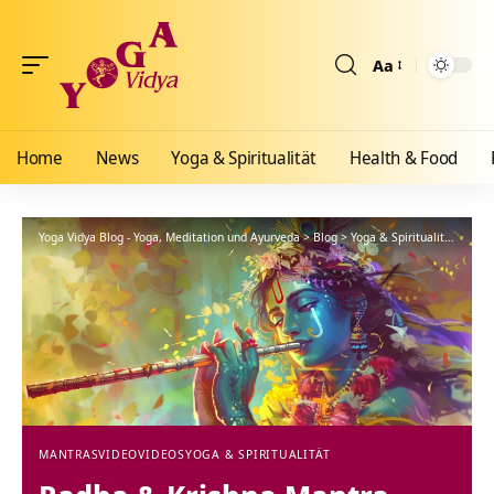
Aa
Größenänderun
Home
News
Yoga & Spiritualität
Health & Food
Yoga Vidya Blog - Yoga, Meditation und Ayurveda
>
Blog
>
Yoga & Spiritualität
>
Mant
MANTRAS
VIDEO
VIDEOS
YOGA & SPIRITUALITÄT