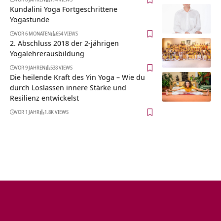
Kundalini Yoga Fortgeschrittene
Yogastunde
VOR 6 MONATEN
654 VIEWS
2. Abschluss 2018 der 2-jährigen
Yogalehrerausbildung
VOR 9 JAHREN
538 VIEWS
Die heilende Kraft des Yin Yoga – Wie du
durch Loslassen innere Stärke und
Resilienz entwickelst
VOR 1 JAHR
1.8K VIEWS