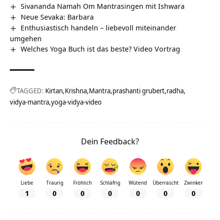
Sivananda Namah Om Mantrasingen mit Ishwara
Neue Sevaka: Barbara
Enthusiastisch handeln – liebevoll miteinander
umgehen
Welches Yoga Buch ist das beste? Video Vortrag
TAGGED:
Kirtan
Krishna
Mantra
prashanti grubert
radha
vidya-mantra
yoga-vidya-video
Dein Feedback?
Liebe
Traurig
Fröhlich
Schläfrig
Wütend
Überrascht
Zwinker
1
0
0
0
0
0
0