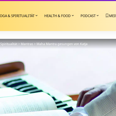
OGA & SPIRITUALITÄT
HEALTH & FOOD
PODCAST
MEI
Spiritualität
>
Mantras
>
Maha Mantra gesungen von Katja