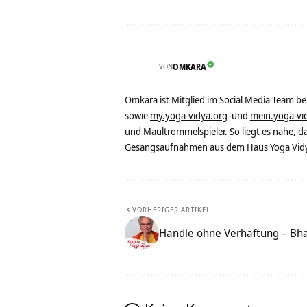
VON
OMKARA
Omkara ist Mitglied im Social Media Team b
sowie
my.yoga-vidya.org
und
mein.yoga-vi
und Maultrommelspieler. So liegt es nahe, 
Gesangsaufnahmen aus dem Haus Yoga Vidya
VORHERIGER ARTIKEL
Handle ohne Verhaftung – Bha