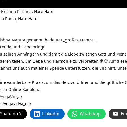
 Krishna Krishna, Hare Hare
ma Rama, Hare Hare
ishna Mantra genannt, bedeutet „großes Mantra“.
Freude und Liebe bringt.
 zu seinen Anhängern und damit die Liebe zwischen Gott und Mens
eren teilen, um Liebe und Harmonie zu verbreiten.🌍💞 Auf diese 
kannst uns auch mit einer Spende unterstützen, die uns hilft, uns
 eine wunderbare Praxis, um das Herz zu öffnen und die göttliche
eren Online-Kanälen:
/YogaVidya/
m/yogavidya_de/
Share on X
LinkedIn
WhatsApp
Em