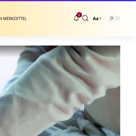
6
Aa
N MERKZETTEL
Größenänderung