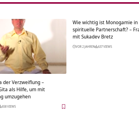
Wie wichtig ist Monogamie in
spirituelle Partnerschaft? – F
mit Sukadev Bretz
VOR 2 JAHREN
637 VIEWS
a der Verzweiflung –
ta als Hilfe, um mit
ung umzugehen
658 VIEWS