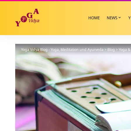
HOME
NEWS
Y
Yoga Vidya Blog - Yoga, Meditation und Ayurveda
>
Blog
>
Yoga & 