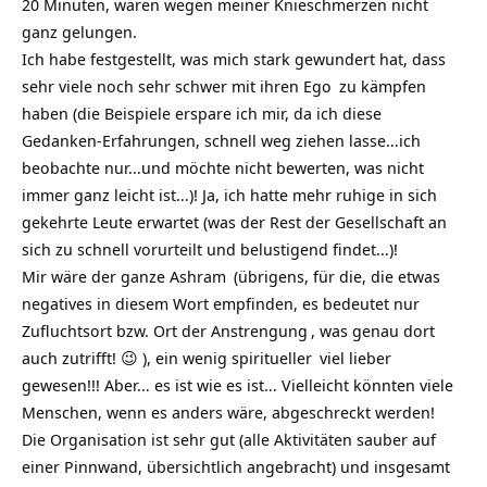
20 Minuten, waren wegen meiner Knieschmerzen nicht
ganz gelungen.
Ich habe festgestellt, was mich stark gewundert hat, dass
sehr viele noch sehr schwer mit ihren
Ego
zu kämpfen
haben (die Beispiele erspare ich mir, da ich diese
Gedanken-Erfahrungen, schnell weg ziehen lasse…ich
beobachte nur…und möchte nicht bewerten, was nicht
immer ganz leicht ist…)! Ja, ich hatte mehr ruhige in sich
gekehrte Leute erwartet (was der Rest der Gesellschaft an
sich zu schnell vorurteilt und belustigend findet…)!
Mir wäre der ganze
Ashram
(übrigens, für die, die etwas
negatives in diesem Wort empfinden, es bedeutet nur
Zufluchtsort bzw. Ort der
Anstrengung
, was genau dort
auch zutrifft! 😉 ), ein wenig
spiritueller
viel lieber
gewesen!!! Aber… es ist wie es ist… Vielleicht könnten viele
Menschen, wenn es anders wäre, abgeschreckt werden!
Die Organisation ist sehr gut (alle Aktivitäten sauber auf
einer Pinnwand, übersichtlich angebracht) und insgesamt