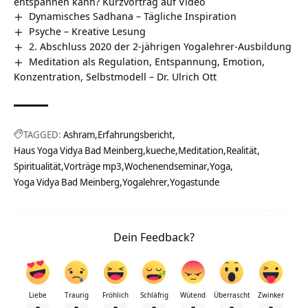
entspannen kann? Kurzvortrag auf Video
Dynamisches Sadhana – Tägliche Inspiration
Psyche – Kreative Lesung
2. Abschluss 2020 der 2-jährigen Yogalehrer-Ausbildung
Meditation als Regulation, Entspannung, Emotion,
Konzentration, Selbstmodell – Dr. Ulrich Ott
TAGGED:
Ashram
Erfahrungsbericht
Haus Yoga Vidya Bad Meinberg
kueche
Meditation
Realität
Spiritualität
Vorträge mp3
Wochenendseminar
Yoga
Yoga Vidya Bad Meinberg
Yogalehrer
Yogastunde
Dein Feedback?
Liebe
Traurig
Fröhlich
Schläfrig
Wütend
Überrascht
Zwinker