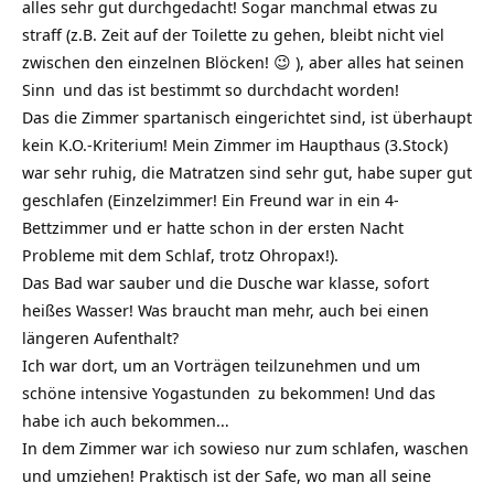
alles sehr gut durchgedacht! Sogar manchmal etwas zu
straff (z.B. Zeit auf der Toilette zu gehen, bleibt nicht viel
zwischen den einzelnen Blöcken! 😉 ), aber alles hat seinen
Sinn
und das ist bestimmt so durchdacht worden!
Das die Zimmer spartanisch eingerichtet sind, ist überhaupt
kein K.O.-Kriterium! Mein Zimmer im Haupthaus (3.Stock)
war sehr ruhig, die Matratzen sind sehr gut, habe super gut
geschlafen (Einzelzimmer! Ein Freund war in ein 4-
Bettzimmer und er hatte schon in der ersten Nacht
Probleme mit dem Schlaf, trotz Ohropax!).
Das Bad war sauber und die Dusche war klasse, sofort
heißes Wasser! Was braucht man mehr, auch bei einen
längeren Aufenthalt?
Ich war dort, um an Vorträgen teilzunehmen und um
schöne intensive
Yogastunden
zu bekommen! Und das
habe ich auch bekommen…
In dem Zimmer war ich sowieso nur zum schlafen, waschen
und umziehen! Praktisch ist der Safe, wo man all seine