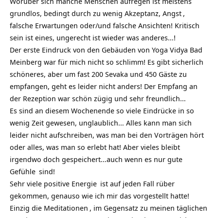
Worüber sich manche Menschen aufregen ist meistens
grundlos, bedingt durch zu wenig Akzeptanz,
Angst
,
falsche Erwartungen oder/und falsche Ansichten!
Kritisch
sein ist eines, ungerecht ist wieder was anderes…!
Der erste Eindruck von den Gebäuden von Yoga Vidya Bad
Meinberg war für mich nicht so schlimm! Es gibt sicherlich
schöneres, aber um fast 200 Sevaka und 450 Gäste zu
empfangen, geht es leider nicht anders! Der Empfang an
der Rezeption war schön zügig und sehr freundlich…
Es sind an diesem Wochenende so viele Eindrücke in so
wenig Zeit gewesen, unglaublich… Alles kann man sich
leider nicht aufschreiben, was man bei den Vorträgen hört
oder alles, was man so erlebt hat! Aber vieles bleibt
irgendwo doch gespeichert…auch wenn es nur gute
Gefühle
sind!
Sehr viele positive
Energie
ist auf jeden Fall rüber
gekommen, genauso wie ich mir das vorgestellt hatte!
Einzig die
Meditationen
, im Gegensatz zu meinen täglichen