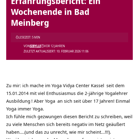
Erfahrungsbericht: Ein
Wochenende in Bad
Meinberg
LESEZEIT: 5 MIN
VON
SIBYLLE
VOR 12 JAHREN
ZULETZT AKTUALISIERT: 10. FEBRUAR 2026 11:06
Zu mir: ich mache im
Yoga Vidya Center Kassel
seit dem
15.01.2014 mit viel Enthusiasmus die
2-jährige Yogalehrer
Ausbildung
! Aber
Yoga
an sich seit über 17 Jahren! Einmal
Yoga immer Yoga.
Ich fühle mich gezwungen diesen Bericht zu schreiben, weil
zu viele Menschen sich bereits negativ im Netz geäußert
haben….(und das zu unrecht, wie mir scheint…!!!).