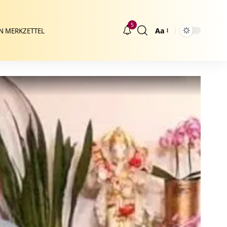
5
Aa
N MERKZETTEL
Größenänderung