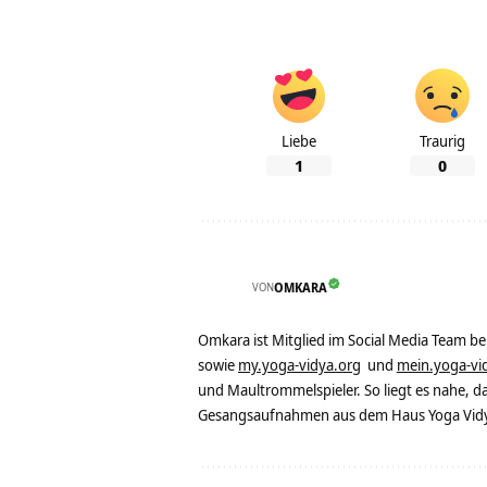
Liebe
Traurig
1
0
VON
OMKARA
Omkara ist Mitglied im Social Media Team b
sowie
my.yoga-vidya.org
und
mein.yoga-vi
und Maultrommelspieler. So liegt es nahe, 
Gesangsaufnahmen aus dem Haus Yoga Vidya