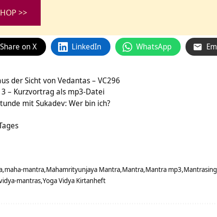
HOP >>
Share on X
LinkedIn
WhatsApp
Em
aus der Sicht von Vedantas – VC296
 3 – Kurzvortrag als mp3-Datei
tunde mit Sukadev: Wer bin ich?
 Tages
a
maha-mantra
Mahamrityunjaya Mantra
Mantra
Mantra mp3
Mantrasin
vidya-mantras
Yoga Vidya Kirtanheft