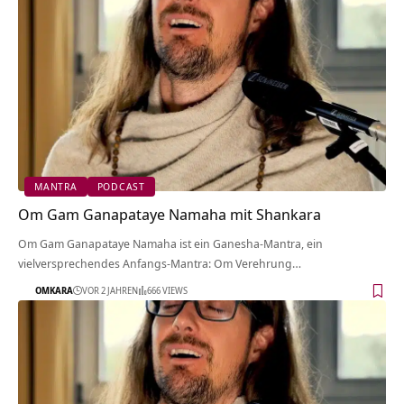
MANTRA
PODCAST
Om Gam Ganapataye Namaha mit Shankara
Om Gam Ganapataye Namaha ist ein Ganesha-Mantra, ein
vielversprechendes Anfangs-Mantra: Om Verehrung…
OMKARA
VOR 2 JAHREN
666 VIEWS