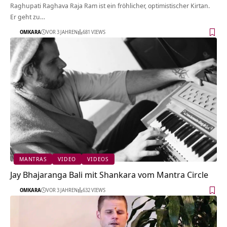
Raghupati Raghava Raja Ram ist ein fröhlicher, optimistischer Kirtan.
Er geht zu…
OMKARA
VOR 3 JAHREN
681 VIEWS
MANTRAS
VIDEO
VIDEOS
Jay Bhajaranga Bali mit Shankara vom Mantra Circle
OMKARA
VOR 3 JAHREN
632 VIEWS