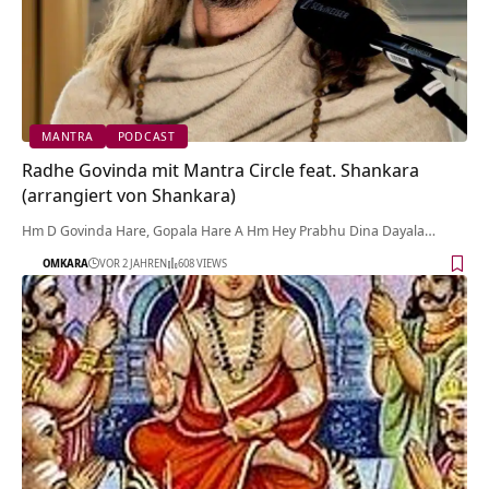
MANTRA
PODCAST
Radhe Govinda mit Mantra Circle feat. Shankara
(arrangiert von Shankara)
Hm D Govinda Hare, Gopala Hare A Hm Hey Prabhu Dina Dayala…
OMKARA
VOR 2 JAHREN
608 VIEWS