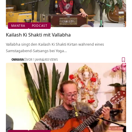
MANTRA
PODCAST
Kailash Ki Shakti mit Vallabha
Vallabha singt den Kailash Ki Shakti Kirtan während eines
Samstagabend-Satsangs bei Yoga…
OMKARA
VOR 1 JAHR
903 VIEWS