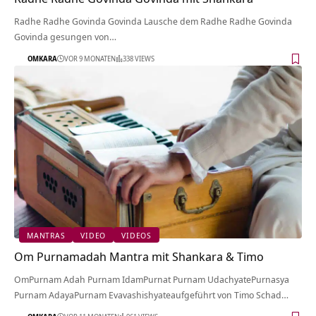
Radhe Radhe Govinda Govinda Lausche dem Radhe Radhe Govinda
Govinda gesungen von…
OMKARA
VOR 9 MONATEN
338 VIEWS
MANTRAS
VIDEO
VIDEOS
Om Purnamadah Mantra mit Shankara & Timo
OmPurnam Adah Purnam IdamPurnat Purnam UdachyatePurnasya
Purnam AdayaPurnam Evavashishyateaufgeführt von Timo Schad…