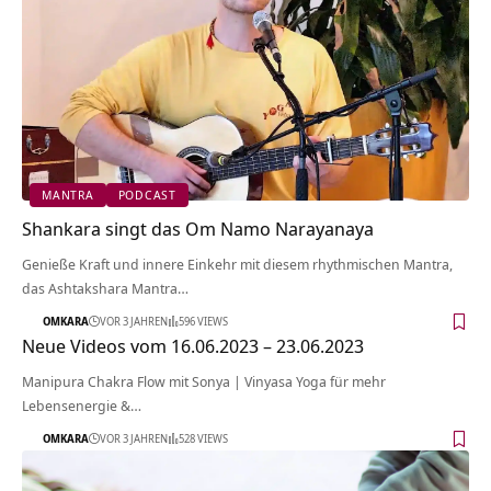
MANTRA
PODCAST
Shankara singt das Om Namo Narayanaya
Genieße Kraft und innere Einkehr mit diesem rhythmischen Mantra,
das Ashtakshara Mantra…
OMKARA
VOR 3 JAHREN
596 VIEWS
Neue Videos vom 16.06.2023 – 23.06.2023
Manipura Chakra Flow mit Sonya | Vinyasa Yoga für mehr
Lebensenergie &…
OMKARA
VOR 3 JAHREN
528 VIEWS