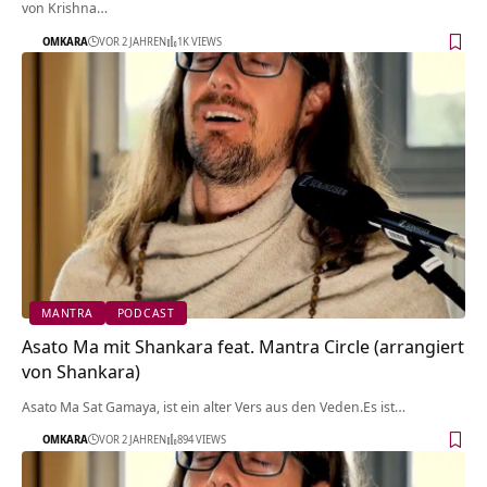
von Krishna…
OMKARA
VOR 2 JAHREN
1K VIEWS
MANTRA
PODCAST
Asato Ma mit Shankara feat. Mantra Circle (arrangiert
von Shankara)
Asato Ma Sat Gamaya, ist ein alter Vers aus den Veden.Es ist…
OMKARA
VOR 2 JAHREN
894 VIEWS