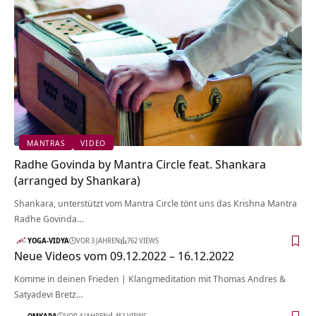
MANTRAS
VIDEO
Radhe Govinda by Mantra Circle feat. Shankara
(arranged by Shankara)
Shankara, unterstützt vom Mantra Circle tönt uns das Krishna Mantra
Radhe Govinda…
YOGA-VIDYA
VOR 3 JAHREN
762 VIEWS
Neue Videos vom 09.12.2022 – 16.12.2022
Komme in deinen Frieden | Klangmeditation mit Thomas Andres &
Satyadevi Bretz…
OMKARA
VOR 4 JAHREN
451 VIEWS