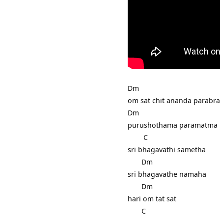
Dm
om sat chit ananda parabr
Dm
purushothama paramatma
C
sri bhagavathi sametha
Dm
sri bhagavathe namaha
Dm
hari om tat sat
C