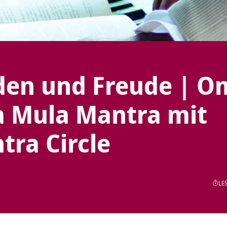
eden und Freude | O
a Mula Mantra mit
ra Circle
LES