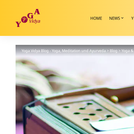
HOME
NEWS
Y
Yoga Vidya Blog - Yoga, Meditation und Ayurveda
>
Blog
>
Yoga & 