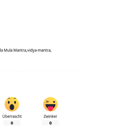
da Mula Mantra
vidya-mantra
Überrascht
Zwinker
0
0