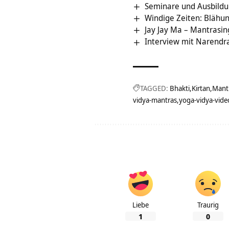
Seminare und Ausbild
Windige Zeiten: Blähu
Jay Jay Ma – Mantrasin
Interview mit Narendr
TAGGED:
Bhakti
Kirtan
Mantr
vidya-mantras
yoga-vidya-vide
Liebe
Traurig
1
0