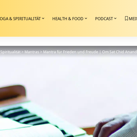
OGA & SPIRITUALITÄT
HEALTH & FOOD
PODCAST
MEI
Spiritualität
>
Mantras
>
Mantra für Frieden und Freude | Om Sat Chid Anand