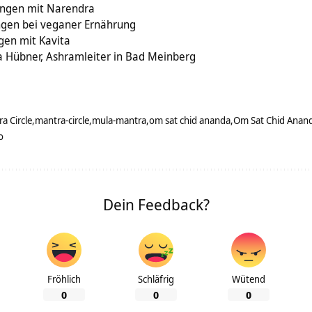
ungen mit Narendra
ngen bei veganer Ernährung
gen mit Kavita
a Hübner, Ashramleiter in Bad Meinberg
a Circle
mantra-circle
mula-mantra
om sat chid ananda
Om Sat Chid Anan
o
Dein Feedback?
Fröhlich
Schläfrig
Wütend
0
0
0