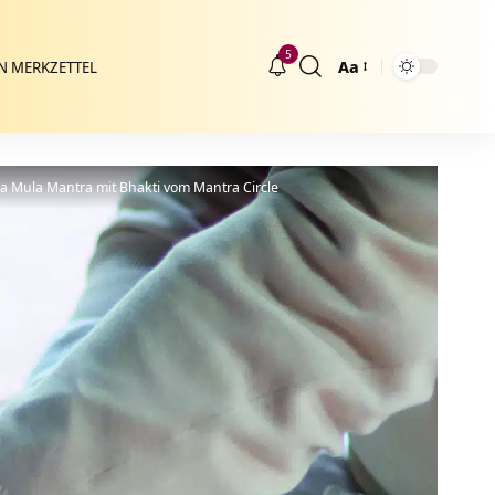
5
Aa
N MERKZETTEL
Größenänderung
a Mula Mantra mit Bhakti vom Mantra Circle