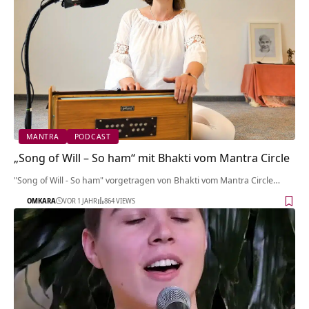
MANTRA
PODCAST
„Song of Will – So ham“ mit Bhakti vom Mantra Circle
"Song of Will - So ham" vorgetragen von Bhakti vom Mantra Circle…
OMKARA
VOR 1 JAHR
864 VIEWS