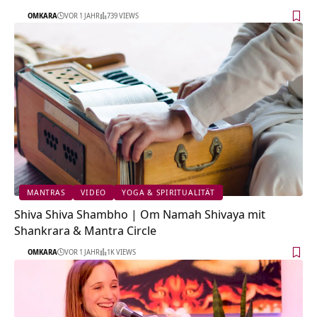
OMKARA
VOR 1 JAHR
739 VIEWS
MANTRAS
VIDEO
YOGA & SPIRITUALITÄT
Shiva Shiva Shambho | Om Namah Shivaya mit
Shankrara & Mantra Circle
OMKARA
VOR 1 JAHR
1K VIEWS