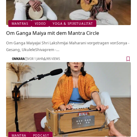
MANTRAS
VIDEO
YOGA & SPIRITUALITÄT
Om Ganga Maiya mit dem Mantra Circle
Om Ganga MaiyaJai Shri LakshmiJai Maharani vorgetragen vonSonya -
Gesang, UkuleleShivaprem -…
OMKARA
VOR 1 JAHR
995 VIEWS
MANTRA
PODCAST