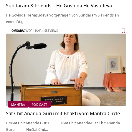
Sundaram & Friends – He Govinda He Vasudeva
He Govinda He Vasudeva Vorgetragen von Sundaram & Friends an
einem Yoga…
OMKARA
VOR 1 JAHR
984 VIEWS
MANTRA
PODCAST
Sat Chit Ananda Guru mit Bhakti vom Mantra Circle
HmSat Chit Ananda Guru ASat Chit AnandaASat Chit Ananda
Guru HmSat Chit…