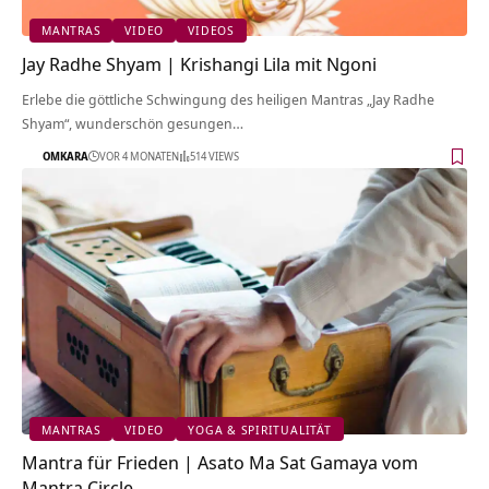
MANTRAS
VIDEO
VIDEOS
Jay Radhe Shyam | Krishangi Lila mit Ngoni
Erlebe die göttliche Schwingung des heiligen Mantras „Jay Radhe
Shyam“, wunderschön gesungen…
OMKARA
VOR 4 MONATEN
514 VIEWS
MANTRAS
VIDEO
YOGA & SPIRITUALITÄT
Mantra für Frieden | Asato Ma Sat Gamaya vom
Mantra Circle