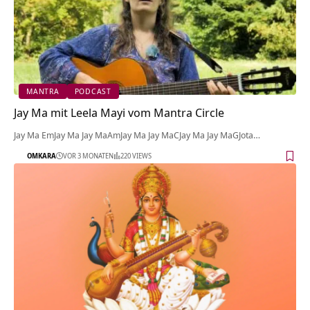
MANTRA
PODCAST
Jay Ma mit Leela Mayi vom Mantra Circle
Jay Ma EmJay Ma Jay MaAmJay Ma Jay MaCJay Ma Jay MaGJota…
OMKARA
VOR 3 MONATEN
220 VIEWS