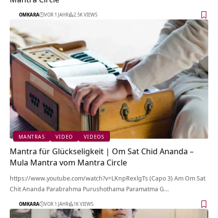
OMKARA
VOR 1 JAHR
2.5K VIEWS
MANTRAS
VIDEO
VIDEOS
Mantra für Glückseligkeit | Om Sat Chid Ananda –
Mula Mantra vom Mantra Circle
https://www.youtube.com/watch?v=LKnpRexlgTs (Capo 3) Am Om Sat
Chit Ananda Parabrahma Purushothama Paramatma G…
OMKARA
VOR 1 JAHR
1K VIEWS