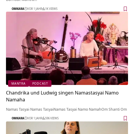
OMKARA
VOR 1 JAHR
1K VIEWS
MANTRA
PODCAST
Chandrika und Ludwig singen Namastasyai Namo
Namaha
Namas Tasyai Namas TasyaiNamas Tasyai Namo NamahOm Shanti Om
OMKARA
VOR 1 JAHR
596 VIEWS