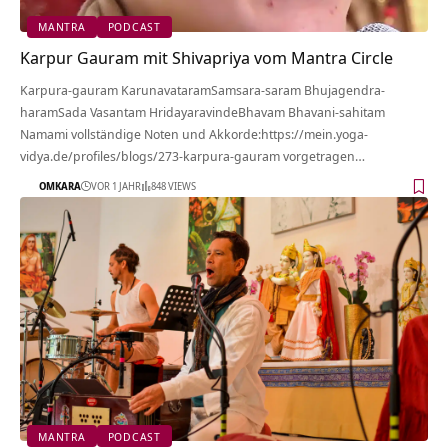
MANTRA
PODCAST
Karpur Gauram mit Shivapriya vom Mantra Circle
Karpura-gauram KarunavataramSamsara-saram Bhujagendra-
haramSada Vasantam HridayaravindeBhavam Bhavani-sahitam
Namami vollständige Noten und Akkorde:https://mein.yoga-
vidya.de/profiles/blogs/273-karpura-gauram vorgetragen…
OMKARA
VOR 1 JAHR
848 VIEWS
MANTRA
PODCAST