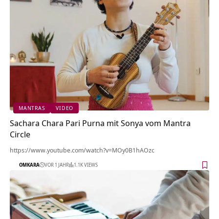
MANTRAS
VIDEO
Sachara Chara Pari Purna mit Sonya vom Mantra
Circle
https://www.youtube.com/watch?v=MOy0B1hAOzc
OMKARA
VOR 1 JAHR
1.1K VIEWS