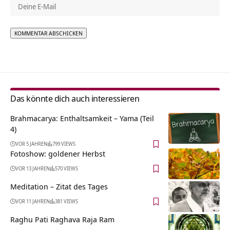
Alternative:
Das könnte dich auch interessieren
Brahmacarya: Enthaltsamkeit – Yama (Teil
4)
VOR 5 JAHREN
799 VIEWS
Fotoshow: goldener Herbst
VOR 13 JAHREN
570 VIEWS
Meditation – Zitat des Tages
VOR 11 JAHREN
381 VIEWS
Raghu Pati Raghava Raja Ram