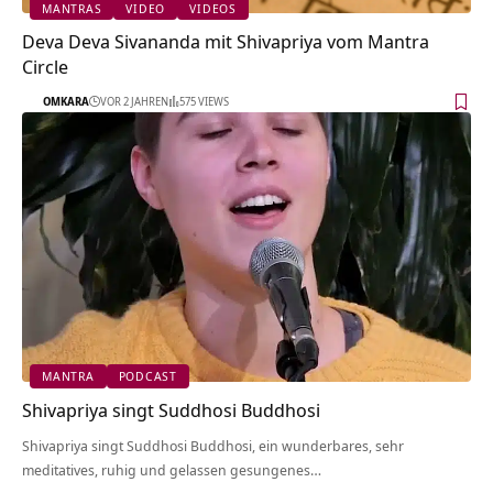
MANTRAS
VIDEO
VIDEOS
Deva Deva Sivananda mit Shivapriya vom Mantra
Circle
OMKARA
VOR 2 JAHREN
575 VIEWS
MANTRA
PODCAST
Shivapriya singt Suddhosi Buddhosi
Shivapriya singt Suddhosi Buddhosi, ein wunderbares, sehr
meditatives, ruhig und gelassen gesungenes…