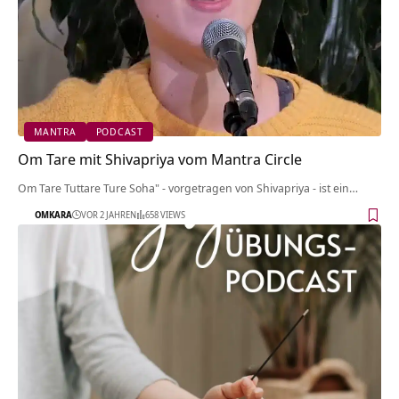
MANTRA
PODCAST
Om Tare mit Shivapriya vom Mantra Circle
Om Tare Tuttare Ture Soha" - vorgetragen von Shivapriya - ist ein…
OMKARA
VOR 2 JAHREN
658 VIEWS