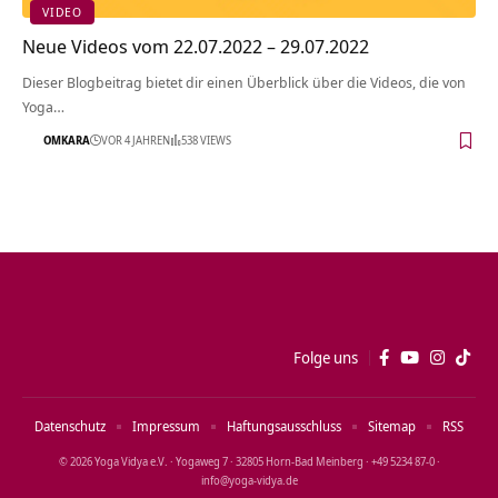
VIDEO
Neue Videos vom 22.07.2022 – 29.07.2022
Dieser Blogbeitrag bietet dir einen Überblick über die Videos, die von
Yoga…
OMKARA
VOR 4 JAHREN
538 VIEWS
Folge uns
Datenschutz
Impressum
Haftungsausschluss
Sitemap
RSS
© 2026 Yoga Vidya e.V. · Yogaweg 7 · 32805 Horn‑Bad Meinberg · +49 5234 87‑0 ·
info@yoga‑vidya.de