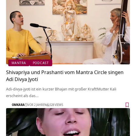
MANTRA
PODCAST
Shivapriya und Prashanti vom Mantra Circle singen
Adi Divya Jyoti
Adi-divya-jyoti ist ein kurzer Bhajan mit großer Kraft!Mutter Kali
erscheint als das…
OMKARA
VOR 2 JAHREN
528 VIEWS