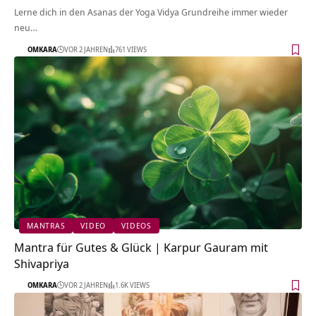
Lerne dich in den Asanas der Yoga Vidya Grundreihe immer wieder
neu…
OMKARA
VOR 2 JAHREN
761 VIEWS
MANTRAS
VIDEO
VIDEOS
Mantra für Gutes & Glück | Karpur Gauram mit
Shivapriya
OMKARA
VOR 2 JAHREN
1.6K VIEWS