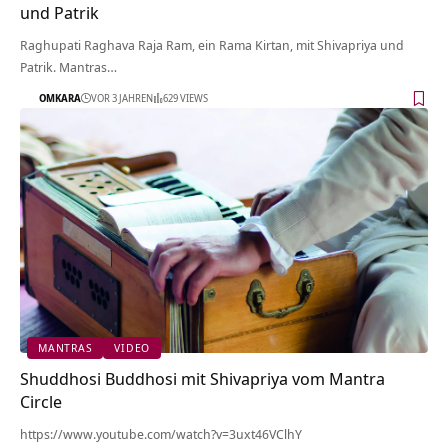
und Patrik
Raghupati Raghava Raja Ram, ein Rama Kirtan, mit Shivapriya und
Patrik. Mantras…
OMKARA
VOR 3 JAHREN
629 VIEWS
MANTRAS
VIDEO
Shuddhosi Buddhosi mit Shivapriya vom Mantra
Circle
https://www.youtube.com/watch?v=3uxt46VClhY