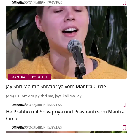
OMKARA
VOR 2 JAHREN
759 VIEWS
MANTRA
PODCAST
Jay Shri Ma mit Shivapriya vom Mantra Circle
(Am) C G Am Am Jay shri ma, jaya kali ma, jay…
OMKARA
VOR 2 JAHREN
876 VIEWS
He Prabho mit Shivapriya und Prashanti vom Mantra
Circle
OMKARA
VOR 3 JAHREN
538 VIEWS