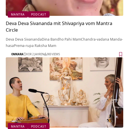
MANTRA
PODCAST
Deva Deva Sivananda mit Shivapriya vom Mantra
Circle
Deva Deva SivanandaDina Bandho Pahi MamChandra-vadana Manda-
hasaPrema-rupa Raksha Mam
OMKARA
VOR 2 JAHREN
900 VIEWS
MANTRA
PODCAST