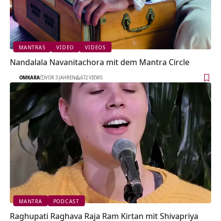
MANTRAS
VIDEO
VIDEOS
Nandalala Navanitachora mit dem Mantra Circle
OMKARA
VOR 3 JAHREN
672 VIEWS
MANTRA
PODCAST
Raghupati Raghava Raja Ram Kirtan mit Shivapriya