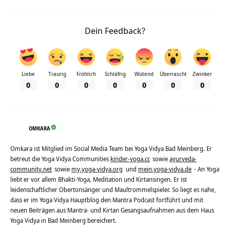
Dein Feedback?
Liebe
Traurig
Fröhlich
Schläfrig
Wütend
Überrascht
Zwinker
0
0
0
0
0
0
0
OMKARA
Omkara ist Mitglied im Social Media Team bei Yoga Vidya Bad Meinberg. Er
betreut die Yoga Vidya Communities
kinder-yoga.cc
sowie
ayurveda-
community.net
sowie
my.yoga-vidya.org
und
mein.yoga-vidya.de
- An Yoga
liebt er vor allem Bhakti-Yoga, Meditation und Kirtansingen. Er ist
leidenschaftlicher Obertonsänger und Maultrommelspieler. So liegt es nahe,
dass er im Yoga Vidya Hauptblog den Mantra Podcast fortführt und mit
neuen Beiträgen aus Mantra- und Kirtan Gesangsaufnahmen aus dem Haus
Yoga Vidya in Bad Meinberg bereichert.