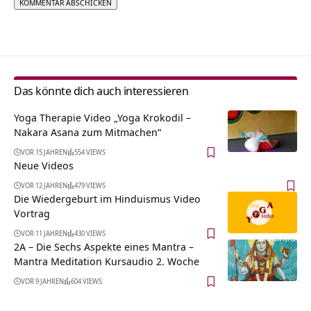
Alternative:
Das könnte dich auch interessieren
Yoga Therapie Video „Yoga Krokodil –
Nakara Asana zum Mitmachen“
VOR 15 JAHREN
554 VIEWS
Neue Videos
VOR 12 JAHREN
479 VIEWS
Die Wiedergeburt im Hinduismus Video
Vortrag
VOR 11 JAHREN
430 VIEWS
2A – Die Sechs Aspekte eines Mantra –
Mantra Meditation Kursaudio 2. Woche
VOR 9 JAHREN
604 VIEWS