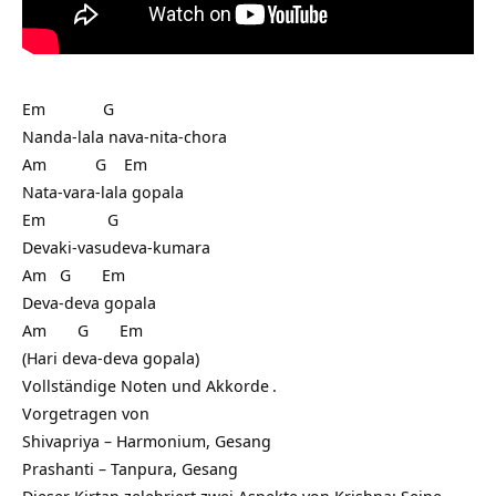
Em G
Nanda-lala nava-nita-chora
Am G Em
Nata-vara-lala gopala
Em G
Devaki-vasudeva-kumara
Am G Em
Deva-deva gopala
Am G Em
(Hari deva-deva gopala)
Vollständige
Noten und Akkorde
.
Vorgetragen von
Shivapriya – Harmonium, Gesang
Prashanti – Tanpura, Gesang
Dieser Kirtan zelebriert zwei Aspekte von Krishna: Seine