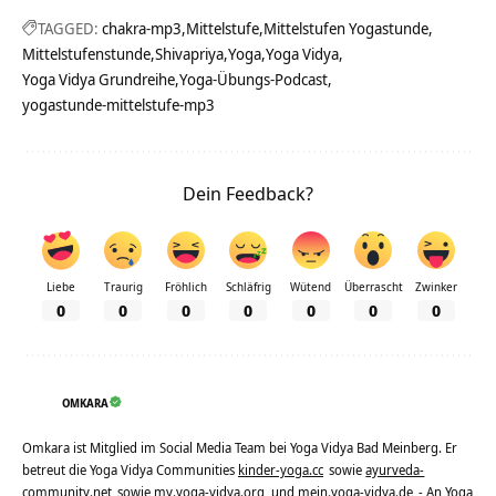
TAGGED:
chakra-mp3
Mittelstufe
Mittelstufen Yogastunde
Mittelstufenstunde
Shivapriya
Yoga
Yoga Vidya
Yoga Vidya Grundreihe
Yoga-Übungs-Podcast
yogastunde-mittelstufe-mp3
Dein Feedback?
Liebe
Traurig
Fröhlich
Schläfrig
Wütend
Überrascht
Zwinker
0
0
0
0
0
0
0
OMKARA
Omkara ist Mitglied im Social Media Team bei Yoga Vidya Bad Meinberg. Er
betreut die Yoga Vidya Communities
kinder-yoga.cc
sowie
ayurveda-
community.net
sowie
my.yoga-vidya.org
und
mein.yoga-vidya.de
- An Yoga