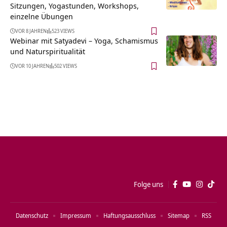
Sitzungen, Yogastunden, Workshops,
einzelne Übungen
VOR 8 JAHREN
523 VIEWS
Webinar mit Satyadevi – Yoga, Schamismus
und Naturspiritualität
VOR 10 JAHREN
502 VIEWS
Folge uns
Datenschutz
Impressum
Haftungsausschluss
Sitemap
RSS