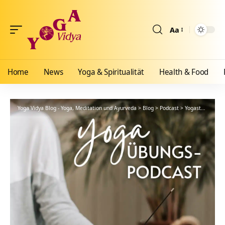
Aa
Größenänderun
Home
News
Yoga & Spiritualität
Health & Food
Yoga Vidya Blog - Yoga, Meditation und Ayurveda
>
Blog
>
Podcast
>
Yogastunde
>
Yo