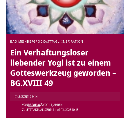
BAD MEINBERG
PODCAST
TÄGL. INSPIRATION
Ein Verhaftungsloser
liebender Yogi ist zu einem
Gotteswerkzeug geworden –
BG.XVIII 49
LESEZEIT: 0 MIN
VON
RAFAELA
VOR 14 JAHREN
ZULETZT AKTUALISIERT: 11. APRIL 2026 10:15