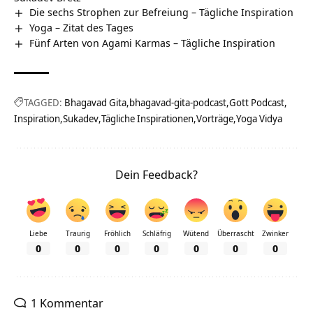
Die sechs Strophen zur Befreiung – Tägliche Inspiration
Yoga – Zitat des Tages
Fünf Arten von Agami Karmas – Tägliche Inspiration
TAGGED:
Bhagavad Gita
bhagavad-gita-podcast
Gott Podcast
Inspiration
Sukadev
Tägliche Inspirationen
Vorträge
Yoga Vidya
Dein Feedback?
Liebe
Traurig
Fröhlich
Schläfrig
Wütend
Überrascht
Zwinker
0
0
0
0
0
0
0
1 Kommentar