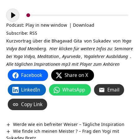
Audio-
Player
Podcast:
Play in new window
|
Download
Subscribe:
RSS
Kurzvortrag über die
Bhagavad Gita
von
Sukadev
von
Yoga
Vidya Bad Meinberg.
Hier klicken für weitere Infos zu:
Seminare
bei Yoga Vidya,
Meditation
,
Ayurveda
,
Yogalehrer Ausbildung
.
Alle täglichen Inspirationen mp3 mit Player zum Anhören
Facebook
Share on X
LinkedIn
WhatsApp
Email
Copy Link
Werde wie ein befreiter Weiser – Tägliche Inspiration
Wie finde ich meinen Meister ? – Frag den Yogi mit
Sukadev Bretz