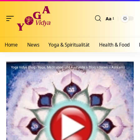
Aa
Größenänderun
Home
News
Yoga & Spiritualität
Health & Food
Yoga Vidya Blog - Yoga, Meditation und Ayurveda
>
Blog
>
News
>
Ashrams
>
Bad Me