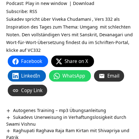
Podcast:
Play in new window
|
Download
Subscribe:
RSS
Sukadev spricht über
Viveka Chudamani
, Vers 332 als
Inspiration des Tages zum Thema:
Umgang
mit schlechten
Noten. Den vollständigen Vers mit Sanskrit, Devanagari und
Wort-für-Wort-Übersetzung findest du im Schriften-Portal,
klicke auf
VC332
Facebook
Share on X
LinkedIn
WhatsApp
Email
Copy Link
Autogenes Training – mp3 Übungsanleitung
Sukadevs Unerweisung in Verhaftungslosigkeit durch
Swami Vishnu
Raghupati Raghava Raja Ram Kirtan mit Shivapriya und
Patrik