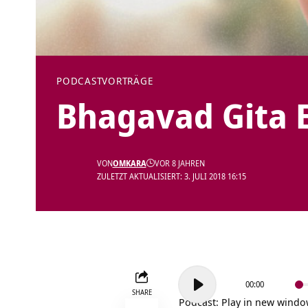
PODCAST
VORTRÄGE
Bhagavad Gita 
VON
OMKARA
VOR 8 JAHREN
ZULETZT AKTUALISIERT: 3. JULI 2018 16:15
Audio-
00:00
Player
SHARE
Podcast:
Play in new wind