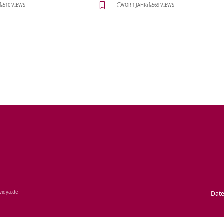
510 VIEWS
VOR 1 JAHR
569 VIEWS
‑vidya.de
Dat