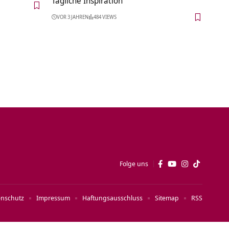
Tägliche Inspiration
VOR 3 JAHREN
484 VIEWS
Folge uns
enschutz
Impressum
Haftungsausschluss
Sitemap
RSS