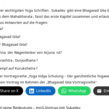
der wichtigsten
Yoga Schriften
.
Sukadev
gibt eine Bhagavad Gita E
us dem
Mahabharata
, fasst das erste Kapitel zusammen und erläuter
s Antworten auf die Fragen:
a?
hagavad Gita?
r Bhagavad Gita?
shna
der Wagenlenker von
Arjuna
ist?
arashtra
,
Duryodhana
?
ampf auf
Kurukshetra
?
er Vortragsreihe „
Yoga Vidya Schulung – Der ganzheitliche Yogaw
ein Vortrag im Rahmen der „Bhagavad Gita Vortragsreihe“.
Share on X
LinkedIn
WhatsApp
Em
d seine Bedeutung – mp3-Vortrag mit Sukadev