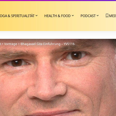
OGA & SPIRITUALITÄT
HEALTH & FOOD
PODCAST
MEI
t
>
Vorträge
>
Bhagavad Gita Einführung – YVS116