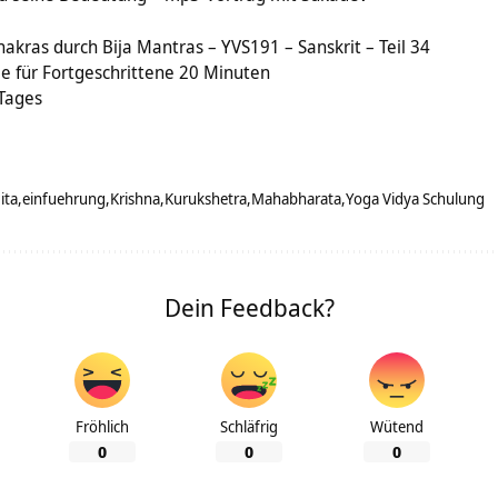
hakras durch Bija Mantras – YVS191 – Sanskrit – Teil 34
 für Fortgeschrittene 20 Minuten
 Tages
ita
einfuehrung
Krishna
Kurukshetra
Mahabharata
Yoga Vidya Schulung
Dein Feedback?
Fröhlich
Schläfrig
Wütend
0
0
0