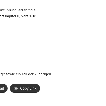
Hoch/Runter
benutzen,
inführung, erzählt die
um
t Kapitel II, Vers 1-10.
die
Lautstärke
zu
regeln.
eg
“ sowie ein Teil der 2-jährigen
ail
Copy Link