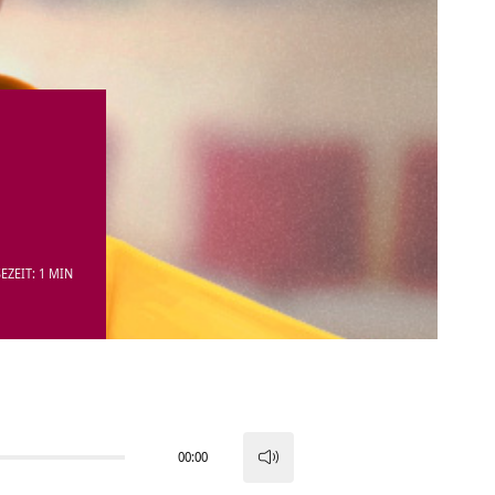
EZEIT: 1 MIN
00:00
Pfeiltasten