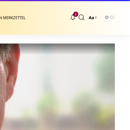
6
Aa
N MERKZETTEL
Größenänderung