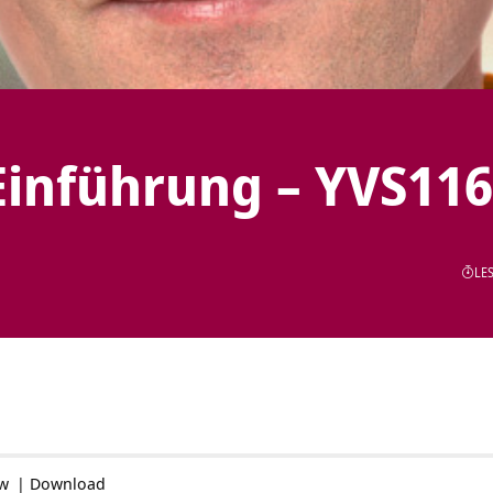
Einführung – YVS116
LES
ow
|
Download