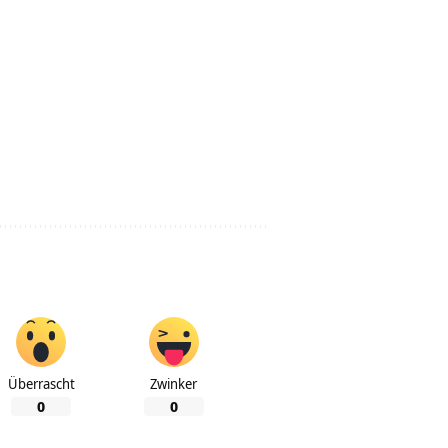
Überrascht
Zwinker
0
0