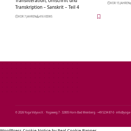
Transliteration, Umschrift und
VOR 15 JAHREN
Transkription – Sanskrit – Teil 4
VOR 7 JAHREN
416 VIEWS
© 2026 Yoga Vidya e.V. · Yogaweg 7 · 32805 Horn‑Bad Meinberg · +49 5234 87‑0 · info@yoga
WordPress Cookie Notice by Real Cookie Banner