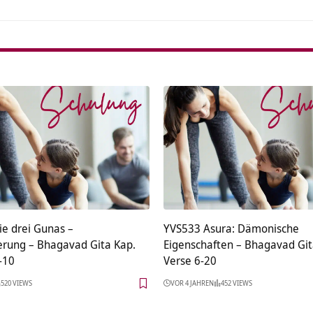
ie drei Gunas –
YVS533 Asura: Dämonische
erung – Bhagavad Gita Kap.
Eigenschaften – Bhagavad Git
-10
Verse 6-20
520 VIEWS
VOR 4 JAHREN
452 VIEWS