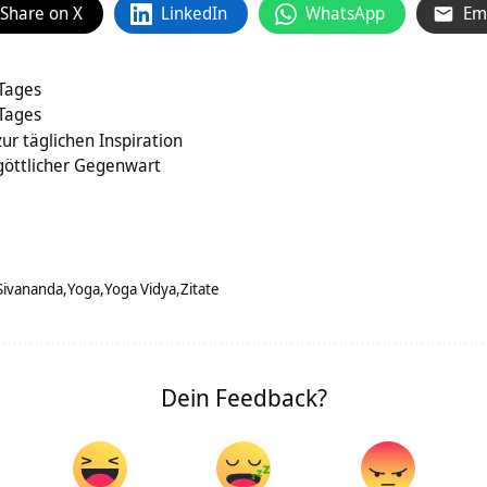
Share on X
LinkedIn
WhatsApp
Em
 Tages
 Tages
ur täglichen Inspiration
 göttlicher Gegenwart
Sivananda
Yoga
Yoga Vidya
Zitate
Dein Feedback?