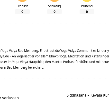
Fröhlich
Schläfrig
Wütend
0
0
0
ei Yoga Vidya Bad Meinberg. Er betreut die Yoga Vidya Communities
kinder-
dya.de
- An Yoga liebt er vor allem Bhakti-Yoga, Meditation und Kirtansingen
dass er im Yoga Vidya Hauptblog den Mantra Podcast fortführt und mit neue
 in Bad Meinberg bereichert.
Siddhasana – Kevala Ku
 verlassen