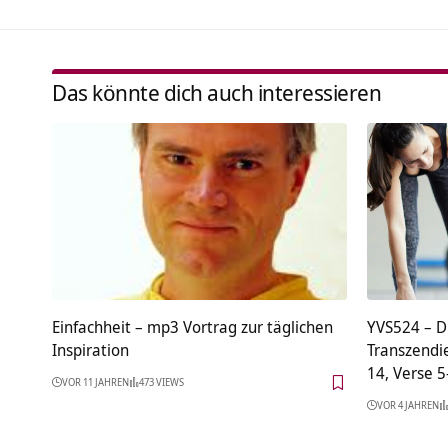
Das könnte dich auch interessieren
Einfachheit – mp3 Vortrag zur täglichen
YVS524 – D
Inspiration
Transzendi
14, Verse 5
VOR 11 JAHREN
473 VIEWS
VOR 4 JAHREN