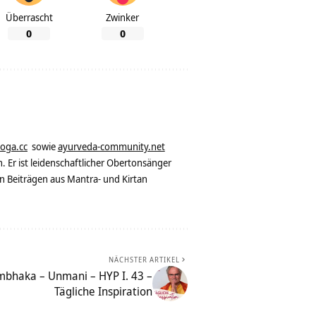
Überrascht
Zwinker
0
0
yoga.cc
sowie
ayurveda-community.net
. Er ist leidenschaftlicher Obertonsänger
n Beiträgen aus Mantra- und Kirtan
NÄCHSTER ARTIKEL
mbhaka – Unmani – HYP I. 43 –
Tägliche Inspiration