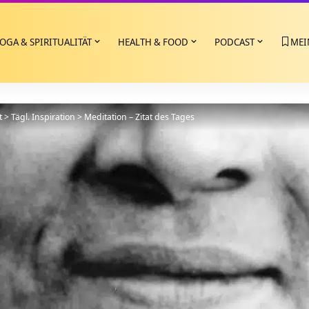
OGA & SPIRITUALITÄT
HEALTH & FOOD
PODCAST
MEI
t
>
Tägl. Inspiration
>
Meditation – Zitat des Tages