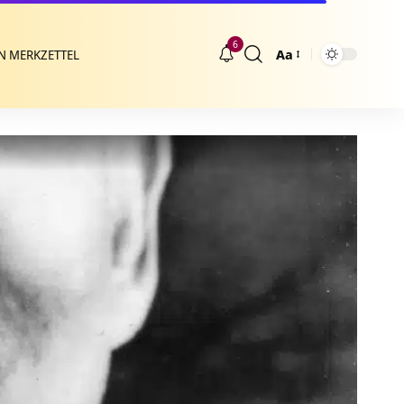
6
Aa
N MERKZETTEL
Größenänderung