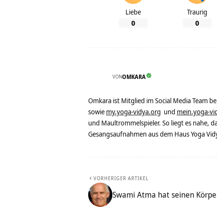
Liebe
Traurig
0
0
VON
OMKARA
Omkara ist Mitglied im Social Media Team b
sowie
my.yoga-vidya.org
und
mein.yoga-vi
und Maultrommelspieler. So liegt es nahe, 
Gesangsaufnahmen aus dem Haus Yoga Vidya
VORHERIGER ARTIKEL
Swami Atma hat seinen Körper