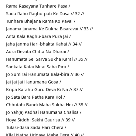
Rama Rasayana Tunhare Pasa /
Sada Raho Raghu-pati Ke Dasa // 32 //
Tunhare Bhajana Rama Ko Pavai /
Janama Janama Ke Dukha Bisaravai // 33 //
Anta Kala Raghu-bara Pura Jai /
Jaha Janma Hari-bhakta Kahai // 34 //
Aura Devata Chitta Na Dharai /
Hanumata Sei Sarva Sukha Karai // 35 //
Sankata Katai Mitai Saba Pira /
Jo Sumirai Hanumata Bala-bira // 36 //
Jai Jai Jai Hanumana Gosa /
Kripa Karahu Guru Deva Ki Na // 37 //
Jo Sata Bara Patha Kara Koi /
Chhutahi Bandi Maha Sukha Hoi // 38 //
Jo Yah(a) Padhai Hanumana Chalisa /
Hoya Siddhi Sakhi Gaurisa // 39 //
Tulasi-dasa Sada Hari Chera /
Kijai Natha Hridaya Maha Dera // 40 //