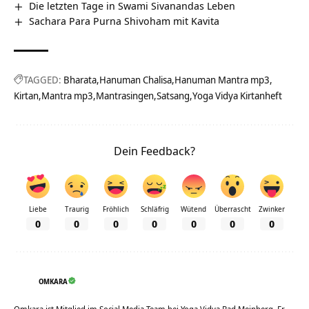
Die letzten Tage in Swami Sivanandas Leben
Sachara Para Purna Shivoham mit Kavita
TAGGED:
Bharata
Hanuman Chalisa
Hanuman Mantra mp3
Kirtan
Mantra mp3
Mantrasingen
Satsang
Yoga Vidya Kirtanheft
Dein Feedback?
Liebe
Traurig
Fröhlich
Schläfrig
Wütend
Überrascht
Zwinker
0
0
0
0
0
0
0
OMKARA