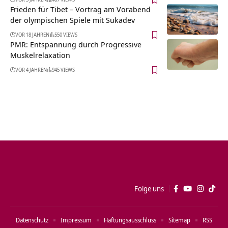
Frieden für Tibet – Vortrag am Vorabend
der olympischen Spiele mit Sukadev
VOR 18 JAHREN
550 VIEWS
PMR: Entspannung durch Progressive
Muskelrelaxation
VOR 4 JAHREN
945 VIEWS
Folge uns
Datenschutz
Impressum
Haftungsausschluss
Sitemap
RSS