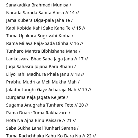
Sanakadika Brahmadi Munisa /
Narada Sarada Sahita Ahisa // 14 //
Jama Kubera Diga-pala Jaha Te /
Kabi Kobida Kahi Sake Kaha Te // 15 //
Tuma Upakara Sugrivahĩ Kinha /
Rama Milaya Raja-pada Dinha // 16 //
Tunharo Mantra Bibhishana Mana /
Lankesvara Bhae Saba Jaga Jana // 17 //
Juga Sahasra Jojana Para Bhanu /
Lilyo Tahi Madhura Phala Janu // 18 //
Prabhu Mudrika Meli Mukha Mah /
Jaladhi Langhi Gaye Acharaja Nah // 19 //
Durgama Kaja Jagata Ke Jete /
Sugama Anugraha Tunhare Tete // 20 //
Rama Duare Tuma Rakhavare /
Hota Na Ajna Binu Paisare // 21 //
Saba Sukha Lahai Tunhari Sarana /
Tuma Rachchhaka Kahu Ko Dara Na // 22 //