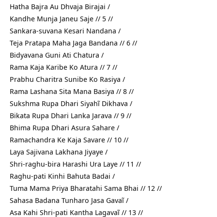
Hatha Bajra Au Dhvaja Birajai /
Kandhe Munja Janeu Saje // 5 //
Sankara-suvana Kesari Nandana /
Teja Pratapa Maha Jaga Bandana // 6 //
Bidyavana Guni Ati Chatura /
Rama Kaja Karibe Ko Atura // 7 //
Prabhu Charitra Sunibe Ko Rasiya /
Rama Lashana Sita Mana Basiya // 8 //
Sukshma Rupa Dhari Siyahĩ Dikhava /
Bikata Rupa Dhari Lanka Jarava // 9 //
Bhima Rupa Dhari Asura Sahare /
Ramachandra Ke Kaja Savare // 10 //
Laya Sajivana Lakhana Jiyaye /
Shri-raghu-bira Harashi Ura Laye // 11 //
Raghu-pati Kinhi Bahuta Badai /
Tuma Mama Priya Bharatahi Sama Bhai // 12 //
Sahasa Badana Tunharo Jasa Gavaĩ /
Asa Kahi Shri-pati Kantha Lagavaĩ // 13 //