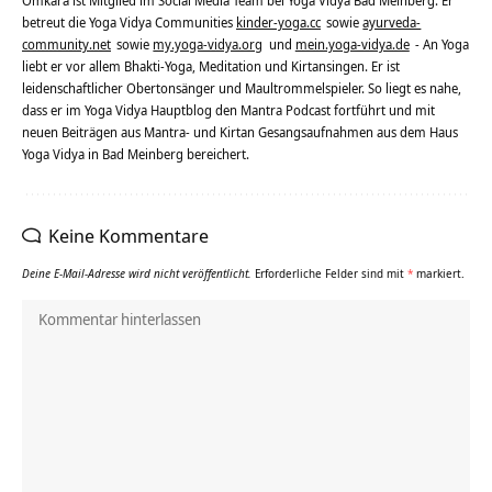
Omkara ist Mitglied im Social Media Team bei Yoga Vidya Bad Meinberg. Er
betreut die Yoga Vidya Communities
kinder-yoga.cc
sowie
ayurveda-
community.net
sowie
my.yoga-vidya.org
und
mein.yoga-vidya.de
- An Yoga
liebt er vor allem Bhakti-Yoga, Meditation und Kirtansingen. Er ist
leidenschaftlicher Obertonsänger und Maultrommelspieler. So liegt es nahe,
dass er im Yoga Vidya Hauptblog den Mantra Podcast fortführt und mit
neuen Beiträgen aus Mantra- und Kirtan Gesangsaufnahmen aus dem Haus
Yoga Vidya in Bad Meinberg bereichert.
Keine Kommentare
Deine E-Mail-Adresse wird nicht veröffentlicht.
Erforderliche Felder sind mit
*
markiert.