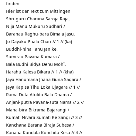
finden.
Hier ist der Text zum Mitsingen:
Shri-guru Charana Saroja Raja,
Nija Manu Mukuru Sudhari /
Baranau Raghu-bara Bimala Jasu,
Jo Dayaku Phala Chari // 1 // (ka)
Buddhi-hina Tanu Janike,
Sumirau Pavana Kumara /
Bala Budhi Bidya Dehu Mohĩ,
Harahu Kalesa Bikara // 1 // (kha)
Jaya Hanumana Jnana Guna Sagara /
Jaya Kapisa Tihu Loka Ujagara // 1 //
Rama Duta Atulita Bala Dhama /
Anjani-putra Pavana-suta Nama // 2 //
Maha-bira Bikrama Bajarangi /
Kumati Nivara Sumati Ke Sangi // 3 //
Kanchana Barana Biraja Subesa /
Kanana Kundala Kunchita Kesa // 4 //