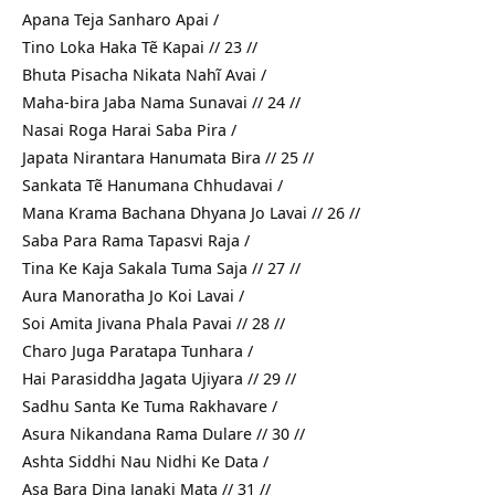
Apana Teja Sanharo Apai /
Tino Loka Haka Tẽ Kapai // 23 //
Bhuta Pisacha Nikata Nahĩ Avai /
Maha-bira Jaba Nama Sunavai // 24 //
Nasai Roga Harai Saba Pira /
Japata Nirantara Hanumata Bira // 25 //
Sankata Tẽ Hanumana Chhudavai /
Mana Krama Bachana Dhyana Jo Lavai // 26 //
Saba Para Rama Tapasvi Raja /
Tina Ke Kaja Sakala Tuma Saja // 27 //
Aura Manoratha Jo Koi Lavai /
Soi Amita Jivana Phala Pavai // 28 //
Charo Juga Paratapa Tunhara /
Hai Parasiddha Jagata Ujiyara // 29 //
Sadhu Santa Ke Tuma Rakhavare /
Asura Nikandana Rama Dulare // 30 //
Ashta Siddhi Nau Nidhi Ke Data /
Asa Bara Dina Janaki Mata // 31 //