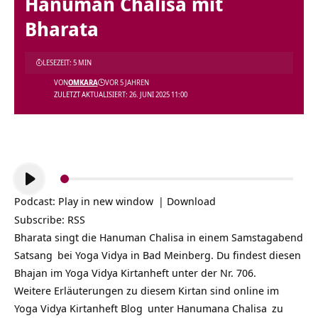
Hanuman Chalisa mit
Bharata
LESEZEIT: 5 MIN
VON
OMKARA
VOR 5 JAHREN
ZULETZT AKTUALISIERT: 26. JUNI 2025 11:00
Audio-
Player
Podcast:
Play in new window
|
Download
Subscribe:
RSS
Bharata singt die Hanuman Chalisa in einem Samstagabend
Satsang
bei Yoga Vidya in Bad Meinberg. Du findest diesen
Bhajan im Yoga Vidya Kirtanheft unter der Nr. 706.
Weitere Erläuterungen zu diesem Kirtan sind online im
Yoga Vidya Kirtanheft Blog
unter
Hanumana Chalisa
zu