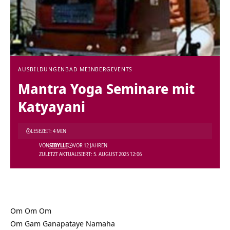
AUSBILDUNGEN
BAD MEINBERG
EVENTS
Mantra Yoga Seminare mit
Katyayani
LESEZEIT: 4 MIN
VON
SIBYLLE
VOR 12 JAHREN
ZULETZT AKTUALISIERT: 5. AUGUST 2025 12:06
Om Om Om
Om Gam Ganapataye Namaha