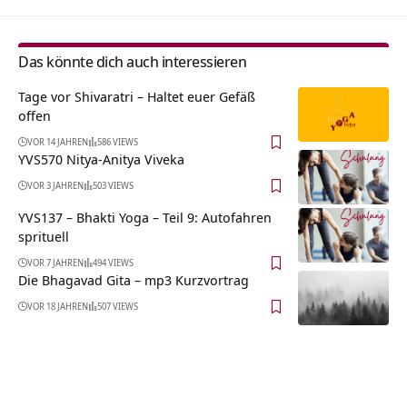
Das könnte dich auch interessieren
Tage vor Shivaratri – Haltet euer Gefäß
offen
VOR 14 JAHREN
586 VIEWS
YVS570 Nitya-Anitya Viveka
VOR 3 JAHREN
503 VIEWS
YVS137 – Bhakti Yoga – Teil 9: Autofahren
sprituell
VOR 7 JAHREN
494 VIEWS
Die Bhagavad Gita – mp3 Kurzvortrag
VOR 18 JAHREN
507 VIEWS