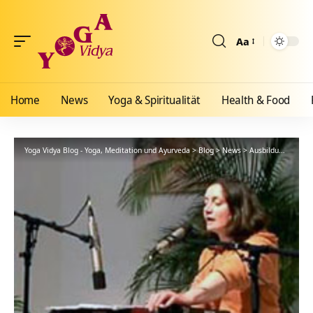
Aa
Größenänderun
Home
News
Yoga & Spiritualität
Health & Food
Yoga Vidya Blog - Yoga, Meditation und Ayurveda
>
Blog
>
News
>
Ausbildungen
>
Ma