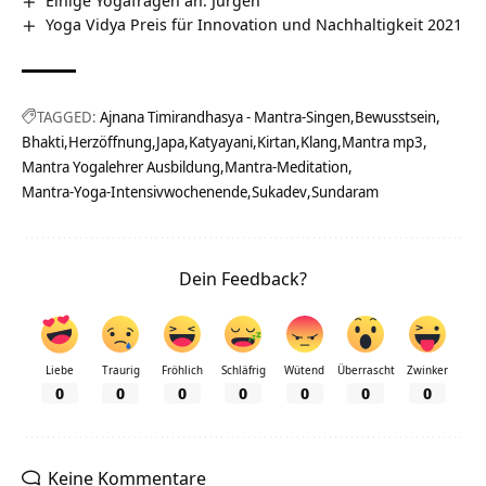
Einige Yogafragen an: Jürgen
Yoga Vidya Preis für Innovation und Nachhaltigkeit 2021
TAGGED:
Ajnana Timirandhasya - Mantra-Singen
Bewusstsein
Bhakti
Herzöffnung
Japa
Katyayani
Kirtan
Klang
Mantra mp3
Mantra Yogalehrer Ausbildung
Mantra-Meditation
Mantra-Yoga-Intensivwochenende
Sukadev
Sundaram
Dein Feedback?
Liebe
Traurig
Fröhlich
Schläfrig
Wütend
Überrascht
Zwinker
0
0
0
0
0
0
0
Keine Kommentare