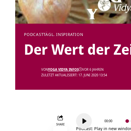
PODCAST
TÄGL. INSPIRATION
Der Wert der Ze
VON
YOGA VIDYA INFOS
VOR 6 JAHREN
ZULETZT AKTUALISIERT: 17. JUNI 2020 13:54
Audio-
00:00
Player
SHARE
Podcast:
Play in new wind