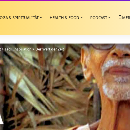
OGA & SPIRITUALITÄT
HEALTH & FOOD
PODCAST
MEI
t
>
Tägl. Inspiration
>
Der Wert der Zeit