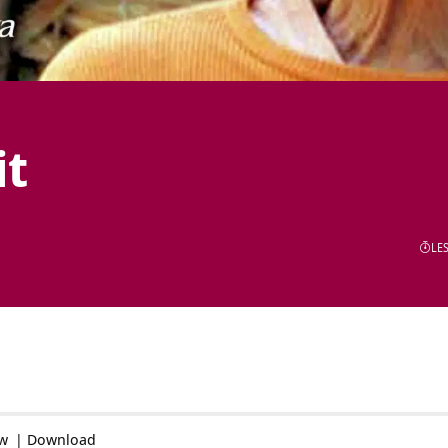
it
LES
ow
|
Download