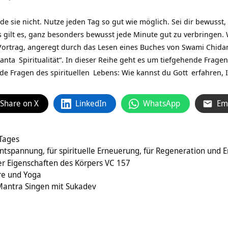
de sie nicht. Nutze jeden Tag so gut wie möglich. Sei dir bewusst,
gilt es, ganz besonders bewusst jede Minute gut zu verbringen. 
Vortrag, angeregt durch das Lesen eines Buches von
Swami Chida
anta
Spiritualität“. In dieser Reihe geht es um tiefgehende Fragen
nde Fragen des
spirituellen
Lebens: Wie kannst du
Gott
erfahren, 
Share on X
LinkedIn
WhatsApp
Em
 Tages
 Entspannung, für spirituelle Erneuerung, für Regeneration und 
er Eigenschaften des Körpers VC 157
hre und Yoga
antra Singen mit Sukadev