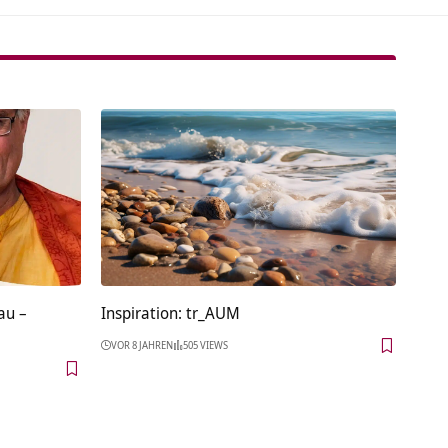
au –
Inspiration: tr_AUM
VOR 8 JAHREN
505 VIEWS