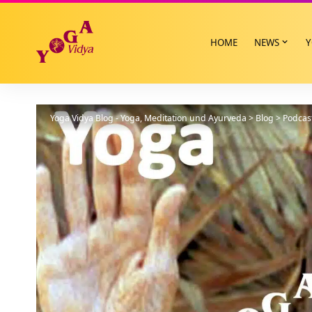
HOME
NEWS
Y
Yoga Vidya Blog - Yoga, Meditation und Ayurveda
>
Blog
>
Podcas