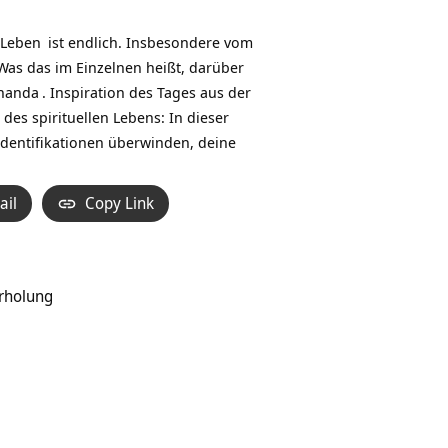
Hoch/Runter
benutzen,
Leben
ist endlich. Insbesondere vom
um
Was das im Einzelnen heißt, darüber
die
nanda
. Inspiration des Tages aus der
Lautstärke
 des spirituellen Lebens: In dieser
zu
Identifikationen überwinden, deine
regeln.
ail
Copy Link
Erholung