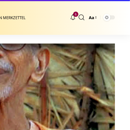
6
Aa
N MERKZETTEL
Größenänderung