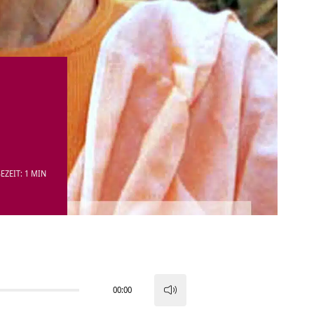
EZEIT: 1 MIN
00:00
Pfeiltasten