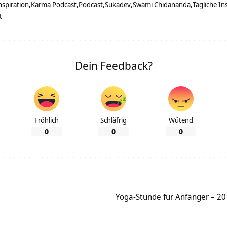
nspiration
Karma Podcast
Podcast
Sukadev
Swami Chidananda
Tägliche In
t
Dein Feedback?
Fröhlich
Schläfrig
Wütend
0
0
0
Yoga-Stunde für Anfänger – 2