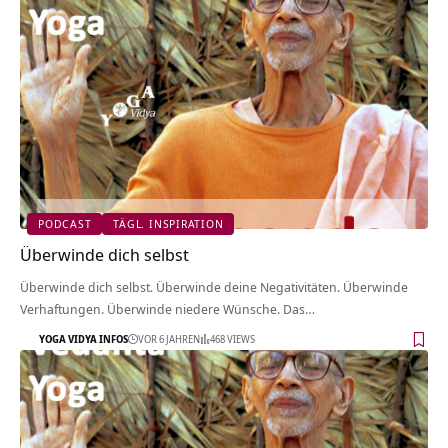
PODCAST
TÄGL. INSPIRATION
Überwinde dich selbst
Überwinde dich selbst. Überwinde deine Negativitäten. Überwinde
Verhaftungen. Überwinde niedere Wünsche. Das…
YOGA VIDYA INFOS
VOR 6 JAHREN
468 VIEWS