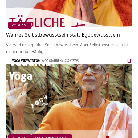
PODCAST
Wahres Selbstbewusstsein statt Egobewusstsein
Viel wird gesagt über Selbstbewusstsein. Aber Selbstbewusstsein ist
nicht nur gut. Häufig…
YOGA VIDYA INFOS
VOR 6 JAHREN
737 VIEWS
PODCAST
TÄGL. INSPIRATION