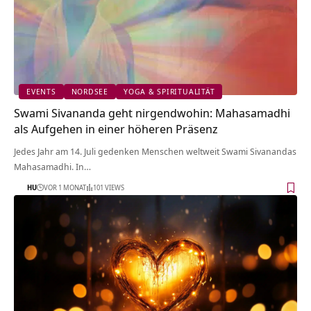
EVENTS
NORDSEE
YOGA & SPIRITUALITÄT
Swami Sivananda geht nirgendwohin: Mahasamadhi
als Aufgehen in einer höheren Präsenz
Jedes Jahr am 14. Juli gedenken Menschen weltweit Swami Sivanandas
Mahasamadhi. In…
HU
VOR 1 MONAT
101 VIEWS