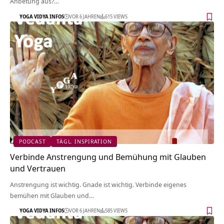
Anbetung aus?…
YOGA VIDYA INFOS
VOR 6 JAHREN
615 VIEWS
PODCAST
TÄGL. INSPIRATION
Verbinde Anstrengung und Bemühung mit Glauben
und Vertrauen
Anstrengung ist wichtig. Gnade ist wichtig. Verbinde eigenes
bemühen mit Glauben und…
YOGA VIDYA INFOS
VOR 6 JAHREN
585 VIEWS