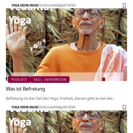
YOGA VIDYA INFOS
VOR 6 JAHREN
697 VIEWS
PODCAST
TÄGL. INSPIRATION
Was ist Befreiung
Befreiung ist das Ziel des Yoga. Freiheit, darum geht es bei der…
YOGA VIDYA INFOS
VOR 6 JAHREN
590 VIEWS