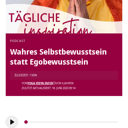
PODCAST
Wahres Selbstbewusstsein
statt Egobewusstsein
LESEZEIT: 1 MIN
VON
YOGA VIDYA INFOS
VOR 6 JAHREN
ZULETZT AKTUALISIERT: 18. JUNI 2020 09:14
Audio-
Player