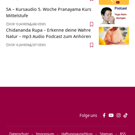
5A – Kursaudio 5. Woche Pranayama Kurs
Mittelstufe
VOR 10 JAHREN
686 VIEWS
Chidananda Rupa – Erkenne deine Wahre
Natur – mp3 Audio Podcast zum Anhören
VOR 16 JAHREN
597 VIEWS
Folge uns
Datenschutz
Impressum
Haftungsausschluss
Sitemap
RSS