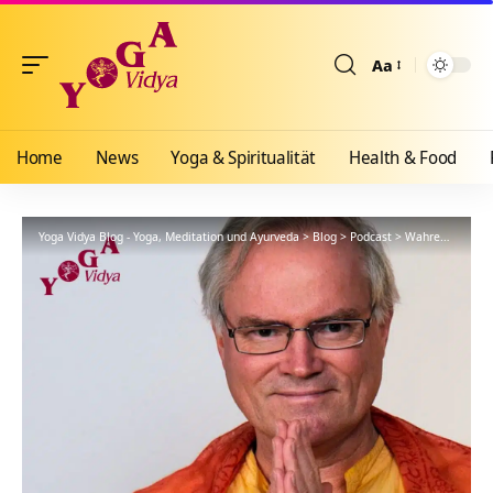
Aa
Größenänderun
Home
News
Yoga & Spiritualität
Health & Food
Yoga Vidya Blog - Yoga, Meditation und Ayurveda
>
Blog
>
Podcast
>
Wahres Selbstbewusstsein statt Egobewusstsein