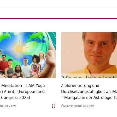
 Meditation – I AM Yoga |
Zielorientierung und
ri Amritji (European and
Durchsetzungsfähigkeit als Ma
 Congress 2025)
– Mangala in der Astrologie Te
EN
256 VIEWS
VOR 9 JAHREN
553 VIEWS