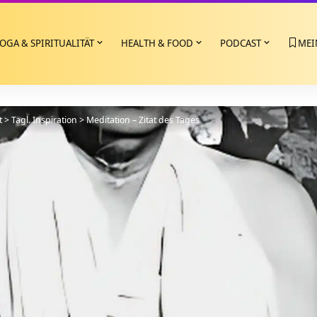
OGA & SPIRITUALITÄT
HEALTH & FOOD
PODCAST
MEI
t
>
Tägl. Inspiration
>
Meditation – Zitat des Tages