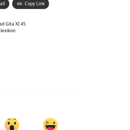
ail
Copy Link
ad Gita XI 45
alexikon