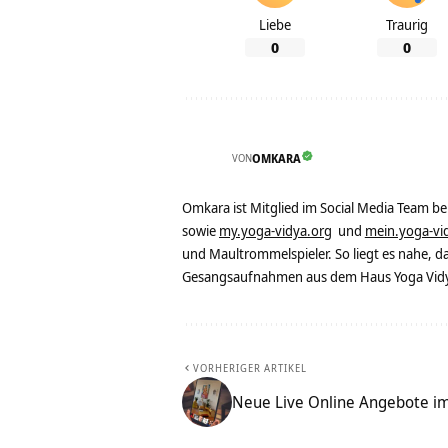
Liebe
Traurig
0
0
VON
OMKARA
Omkara ist Mitglied im Social Media Team b
sowie
my.yoga-vidya.org
und
mein.yoga-vi
und Maultrommelspieler. So liegt es nahe, 
Gesangsaufnahmen aus dem Haus Yoga Vidya
VORHERIGER ARTIKEL
Neue Live Online Angebote 