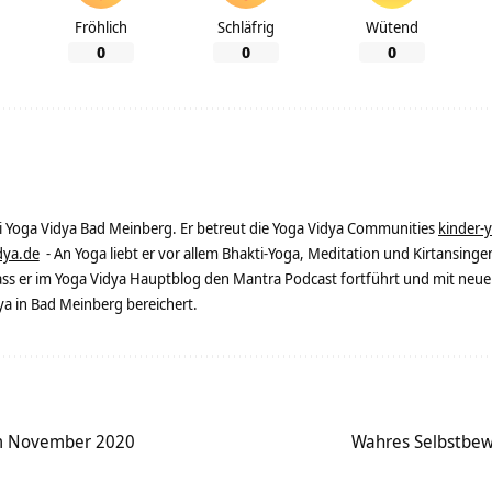
Fröhlich
Schläfrig
Wütend
0
0
0
ei Yoga Vidya Bad Meinberg. Er betreut die Yoga Vidya Communities
kinder-
dya.de
- An Yoga liebt er vor allem Bhakti-Yoga, Meditation und Kirtansingen
dass er im Yoga Vidya Hauptblog den Mantra Podcast fortführt und mit neue
 in Bad Meinberg bereichert.
im November 2020
Wahres Selbstbew