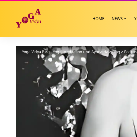
HOME
NEWS
Y
Yoga Vidya Blog - Yoga, Meditation und Ayurveda
>
Blog
>
Podcas