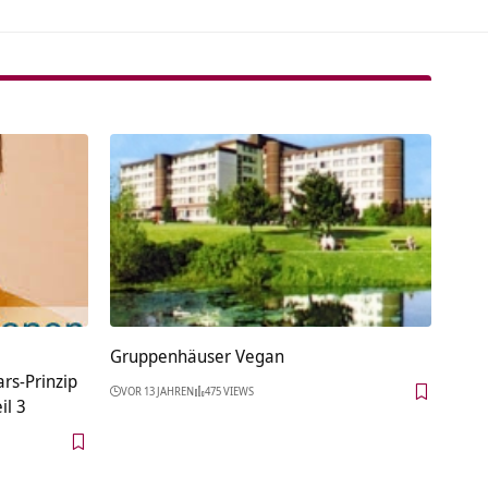
Gruppenhäuser Vegan
rs-Prinzip
VOR 13 JAHREN
475 VIEWS
il 3