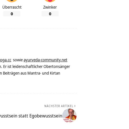
Überrascht
Zwinker
0
0
yoga.cc
sowie
ayurveda-community.net
. Er ist leidenschaftlicher Obertonsänger
n Beiträgen aus Mantra- und Kirtan
NÄCHSTER ARTIKEL
usstsein statt Egobewusstsein