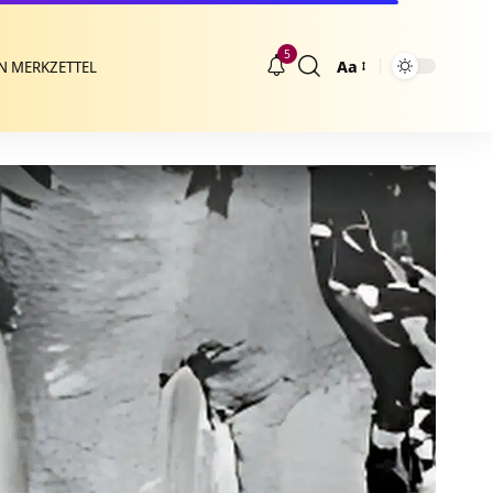
5
Aa
N MERKZETTEL
Größenänderung