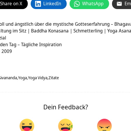
Share on X
LinkedIn
WhatsApp
Em
evoll und ängstlich über die mystische Gotteserfahrung – Bhagav
ltung im Sitz | Baddha Konasana | Schmetterling | Yoga Asan
ial
den Tag – Tägliche Inspiration
e 2009
Sivananda
Yoga
Yoga Vidya
Zitate
Dein Feedback?