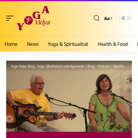
Aa
Größenänderun
Home
News
Yoga & Spiritualität
Health & Food
Yoga Vidya Blog - Yoga, Meditation und Ayurveda
>
Blog
>
Podcast
>
Mantra
>
Jaya S