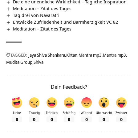
Die eine unendliche Wirklichkeit – Tägliche Inspiration
Meditation – Zitat des Tages
Tag drei von Navaratri
Entwickle Zufriedenheit und Barmherzigkeit VC 82
Meditation – Zitat des Tages
TAGGED:
Jaya Shiva Shankara
Kirtan
Mantra mp3
Mantra mp3
Mudita Group
Shiva
Dein Feedback?
Liebe
Traurig
Fröhlich
Schläfrig
Wütend
Überrascht
Zwinker
0
0
0
0
0
0
0