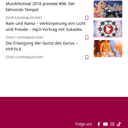
Musikfestival 2018 preview #06: Der
fahrende Tempel
VOR 8 JAHREN
558 VIEWS
Ram und Rama – Verkörperung von Licht
und Freude – mp3-Vortrag mit Sukadev
VOR 17 JAHREN
582 VIEWS
Die Erlangung der Gunst des Gurus –
HYP.IV.8
VOR 13 JAHREN
568 VIEWS
Folge uns