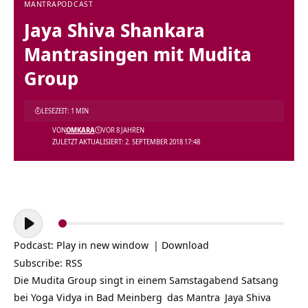
MANTRA
PODCAST
Jaya Shiva Shankara
Mantrasingen mit Mudita
Group
LESEZEIT: 1 MIN
VON
OMKARA
VOR 8 JAHREN
ZULETZT AKTUALISIERT: 2. SEPTEMBER 2018 17:48
Audio-
Player
Podcast:
Play in new window
|
Download
Subscribe:
RSS
Die Mudita Group singt in einem Samstagabend
Satsang
bei
Yoga Vidya in Bad Meinberg
das
Mantra
Jaya Shiva