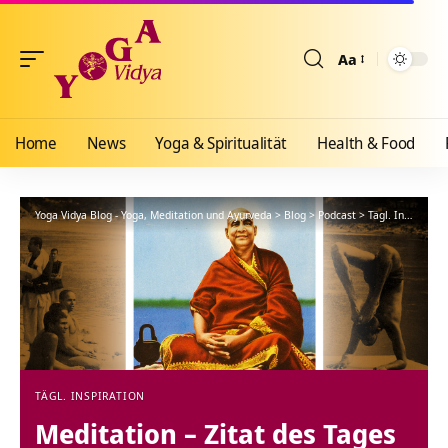
Aa
Größenänderun
Home
News
Yoga & Spiritualität
Health & Food
Yoga Vidya Blog - Yoga, Meditation und Ayurveda
>
Blog
>
Podcast
>
Tägl. Inspiration
TÄGL. INSPIRATION
Meditation – Zitat des Tages