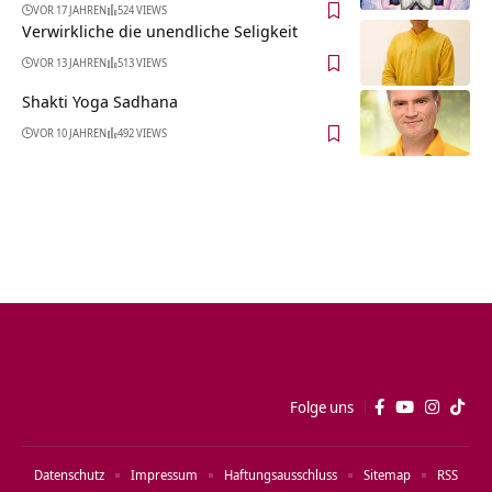
VOR 17 JAHREN
524 VIEWS
Verwirkliche die unendliche Seligkeit
VOR 13 JAHREN
513 VIEWS
Shakti Yoga Sadhana
VOR 10 JAHREN
492 VIEWS
Folge uns
Datenschutz
Impressum
Haftungsausschluss
Sitemap
RSS