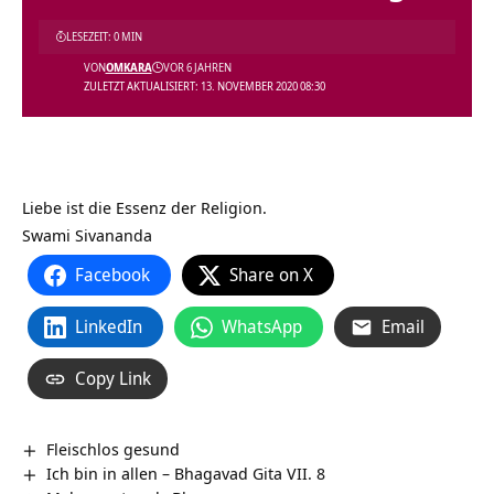
LESEZEIT: 0 MIN
VON
OMKARA
VOR 6 JAHREN
ZULETZT AKTUALISIERT: 13. NOVEMBER 2020 08:30
Liebe ist die Essenz der Religion.
Swami Sivananda
Facebook
Share on X
LinkedIn
WhatsApp
Email
Copy Link
Fleischlos gesund
Ich bin in allen – Bhagavad Gita VII. 8