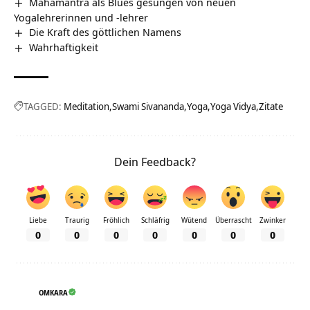
Mahamantra als Blues gesungen von neuen
Yogalehrerinnen und -lehrer
Die Kraft des göttlichen Namens
Wahrhaftigkeit
TAGGED:
Meditation
Swami Sivananda
Yoga
Yoga Vidya
Zitate
Dein Feedback?
Liebe
Traurig
Fröhlich
Schläfrig
Wütend
Überrascht
Zwinker
0
0
0
0
0
0
0
OMKARA