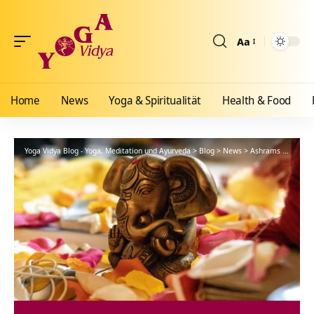
Aa
Größenänderun
Home
News
Yoga & Spiritualität
Health & Food
Yoga Vidya Blog - Yoga, Meditation und Ayurveda
>
Blog
>
News
>
Ashrams
>
Erlebe 