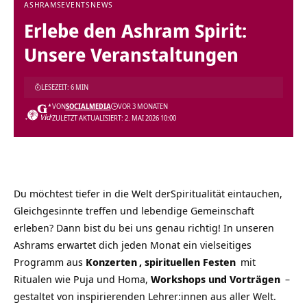
ASHRAMS
EVENTS
NEWS
Erlebe den Ashram Spirit:
Unsere Veranstaltungen
LESEZEIT: 6 MIN
VON
SOCIALMEDIA
VOR 3 MONATEN
ZULETZT AKTUALISIERT: 2. MAI 2026 10:00
Du möchtest tiefer in die Welt derSpiritualität eintauchen,
Gleichgesinnte treffen und lebendige Gemeinschaft
erleben? Dann bist du bei uns genau richtig! In unseren
Ashrams erwartet dich jeden Monat ein vielseitiges
Programm aus
Konzerten
,
spirituellen Festen
mit
Ritualen wie Puja und Homa,
Workshops und Vorträgen
–
gestaltet von inspirierenden Lehrer:innen aus aller Welt.