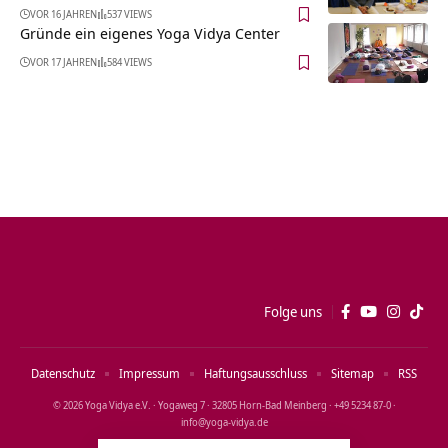
VOR 16 JAHREN
537 VIEWS
Gründe ein eigenes Yoga Vidya Center
VOR 17 JAHREN
584 VIEWS
Folge uns
Datenschutz
Impressum
Haftungsausschluss
Sitemap
RSS
© 2026 Yoga Vidya e.V. · Yogaweg 7 · 32805 Horn‑Bad Meinberg · +49 5234 87‑0 ·
info@yoga‑vidya.de