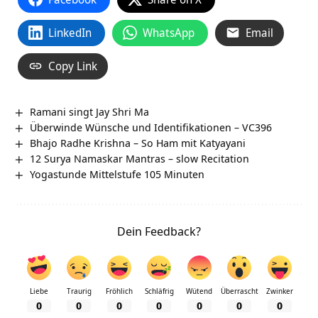
LinkedIn
WhatsApp
Email
Copy Link
Ramani singt Jay Shri Ma
Überwinde Wünsche und Identifikationen – VC396
Bhajo Radhe Krishna – So Ham mit Katyayani
12 Surya Namaskar Mantras – slow Recitation
Yogastunde Mittelstufe 105 Minuten
Dein Feedback?
Liebe
Traurig
Fröhlich
Schläfrig
Wütend
Überrascht
Zwinker
0
0
0
0
0
0
0