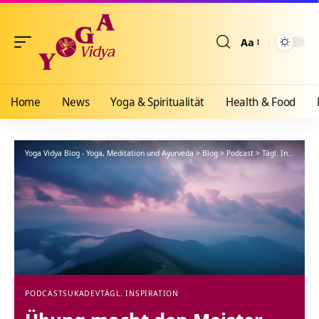
Aa
Größenänderun
Home
News
Yoga & Spiritualität
Health & Food
Yoga Vidya Blog - Yoga, Meditation und Ayurveda
>
Blog
>
Podcast
>
Tägl. Inspiration
PODCAST
SUKADEV
TÄGL. INSPIRATION