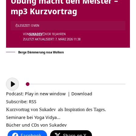
Übung macht den Meister –
mp3 Kurzvortrag
LESEZEIT: 0 MIN
VON
SUKADEV
VOR 18 JAHREN
ZULETZT AKTUALISIERT: 7. MÄRZ 2026 11:38
Berge Dämmerung rosa Wolken
Audio-
Player
Podcast:
Play in new window
|
Download
Subscribe:
RSS
Kurzvortrag von
Sukadev
als Inspiration des Tages.
Seminare bei Yoga Vidya…
Bücher und CDs von Sukadev
Facebook
Share on X