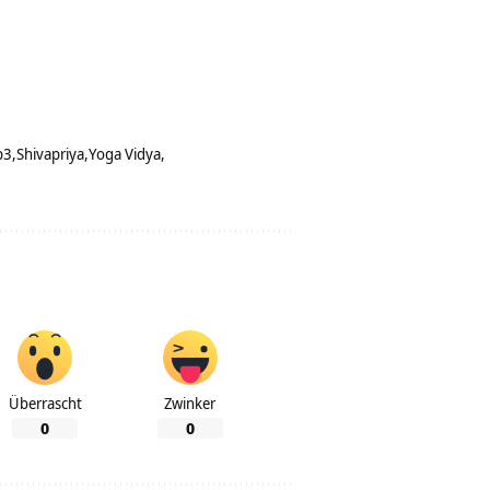
p3
Shivapriya
Yoga Vidya
Überrascht
Zwinker
0
0