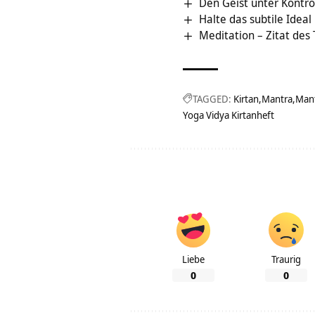
Den Geist unter Kontro
Halte das subtile Idea
Meditation – Zitat des
TAGGED:
Kirtan
Mantra
Man
Yoga Vidya Kirtanheft
Liebe
Traurig
0
0