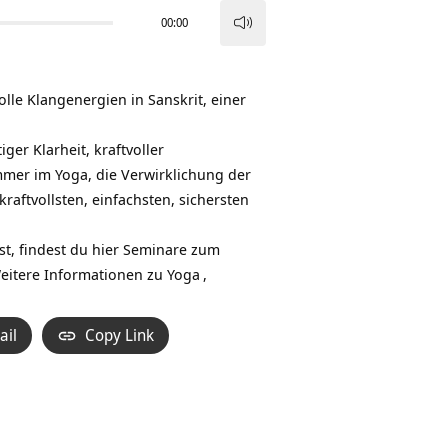
00:00
Pfeiltasten
Hoch/Runter
benutzen,
lle Klangenergien in Sanskrit, einer
um
die
er Klarheit, kraftvoller
Lautstärke
mmer im Yoga, die Verwirklichung der
zu
raftvollsten, einfachsten, sichersten
regeln.
t, findest du hier
Seminare zum
Weitere Informationen zu
Yoga
,
ail
Copy Link