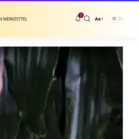
5
Aa
N MERKZETTEL
Größenänderung