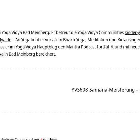
ei Yoga Vidya Bad Meinberg. Er betreut die Yoga Vidya Communities
kinder-
dya.de
- An Yoga liebt er vor allem Bhakti-Yoga, Meditation und Kirtansingen
dass er im Yoga Vidya Hauptblog den Mantra Podcast fortführt und mit neue
 in Bad Meinberg bereichert.
YVS608 Samana-Meisterung – s
rderliche Felder sind mit
*
markiert.