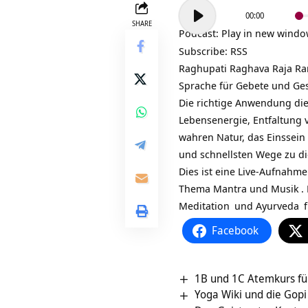
Audio-
00:00
Player
SHARE
Podcast:
Play in new wind
Subscribe:
RSS
Raghupati Raghava Raja Ram,
Sprache für Gebete und Ge
Die richtige Anwendung dies
Lebensenergie, Entfaltung 
wahren Natur, das Einssein 
und schnellsten Wege zu di
Dies ist eine Live-Aufnahme
Thema Mantra und Musik
.
Meditation
und
Ayurveda
f
Facebook
1B und 1C Atemkurs fü
Yoga Wiki und die Gopi