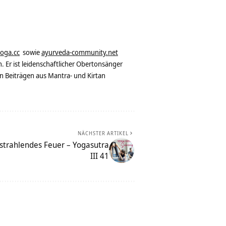
yoga.cc
sowie
ayurveda-community.net
. Er ist leidenschaftlicher Obertonsänger
n Beiträgen aus Mantra- und Kirtan
NÄCHSTER ARTIKEL
trahlendes Feuer – Yogasutra
III 41