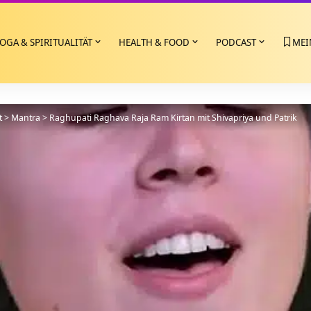
OGA & SPIRITUALITÄT
HEALTH & FOOD
PODCAST
MEI
t
>
Mantra
>
Raghupati Raghava Raja Ram Kirtan mit Shivapriya und Patrik