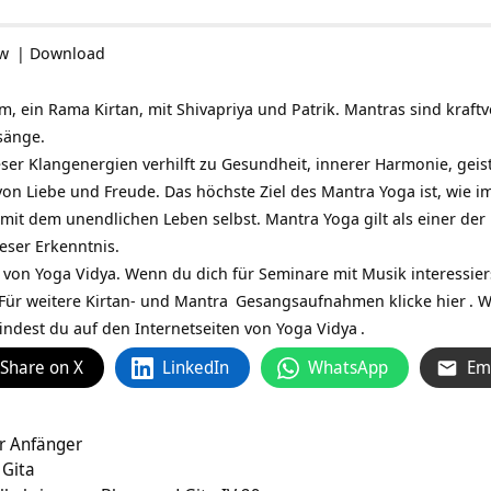
ow
|
Download
 ein Rama Kirtan, mit Shivapriya und Patrik. Mantras sind kraftvo
sänge.
er Klangenergien verhilft zu Gesundheit, innerer Harmonie, geistig
von Liebe und Freude. Das höchste Ziel des Mantra Yoga ist, wie i
mit dem unendlichen Leben selbst. Mantra Yoga gilt als einer der k
eser Erkenntnis.
 von Yoga Vidya. Wenn du dich für Seminare mit Musik interessiers
 Für weitere Kirtan- und
Mantra
Gesangsaufnahmen klicke
hier
. 
indest du auf den Internetseiten von
Yoga Vidya
.
Share on X
LinkedIn
WhatsApp
Em
r Anfänger
 Gita