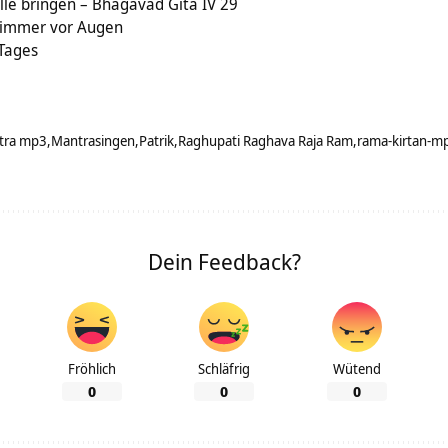
lle bringen – Bhagavad Gita IV 29
l immer vor Augen
 Tages
tra mp3
Mantrasingen
Patrik
Raghupati Raghava Raja Ram
rama-kirtan-m
Dein Feedback?
Fröhlich
Schläfrig
Wütend
0
0
0