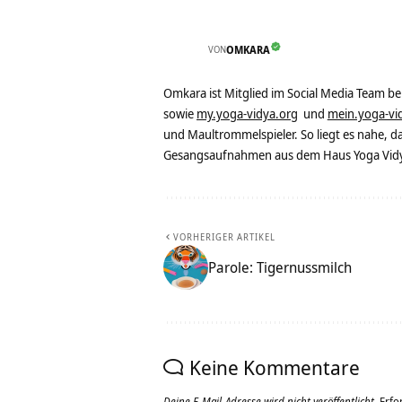
VON
OMKARA
Omkara ist Mitglied im Social Media Team b
sowie
my.yoga-vidya.org
und
mein.yoga-vi
und Maultrommelspieler. So liegt es nahe, 
Gesangsaufnahmen aus dem Haus Yoga Vidya
VORHERIGER ARTIKEL
Parole: Tigernussmilch
Keine Kommentare
Deine E-Mail-Adresse wird nicht veröffentlicht.
Erfo