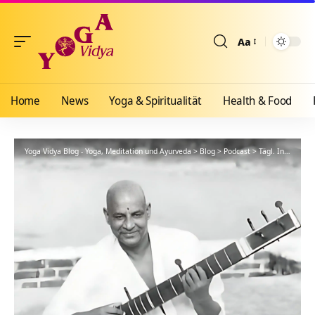
Aa
Größenänderun
Home
News
Yoga & Spiritualität
Health & Food
Yoga Vidya Blog - Yoga, Meditation und Ayurveda
>
Blog
>
Podcast
>
Tägl. Inspiration