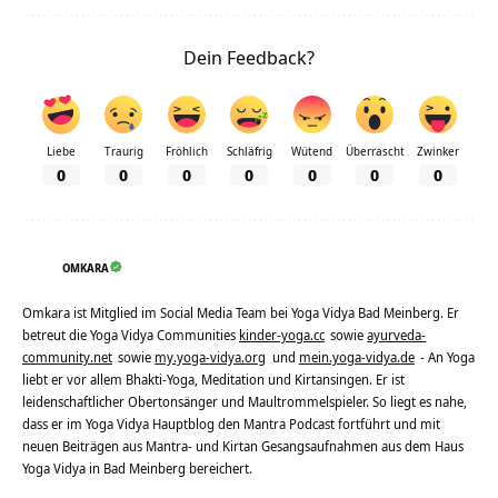
Dein Feedback?
Liebe
Traurig
Fröhlich
Schläfrig
Wütend
Überrascht
Zwinker
0
0
0
0
0
0
0
OMKARA
Omkara ist Mitglied im Social Media Team bei Yoga Vidya Bad Meinberg. Er
betreut die Yoga Vidya Communities
kinder-yoga.cc
sowie
ayurveda-
community.net
sowie
my.yoga-vidya.org
und
mein.yoga-vidya.de
- An Yoga
liebt er vor allem Bhakti-Yoga, Meditation und Kirtansingen. Er ist
leidenschaftlicher Obertonsänger und Maultrommelspieler. So liegt es nahe,
dass er im Yoga Vidya Hauptblog den Mantra Podcast fortführt und mit
neuen Beiträgen aus Mantra- und Kirtan Gesangsaufnahmen aus dem Haus
Yoga Vidya in Bad Meinberg bereichert.