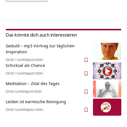
Alternative:
Das könnte dich auch interessieren
Geduld – mp3 Vortrag zur täglichen
Inspiration
VOR 11 JAHREN
524 VIEWS
Schicksal als Chance
VOR 17 JAHREN
659 VIEWS
Meditation – Zitat des Tages
VOR 2 JAHREN
520 VIEWS
Leiden ist karmische Reinigung
VOR 14 JAHREN
452 VIEWS