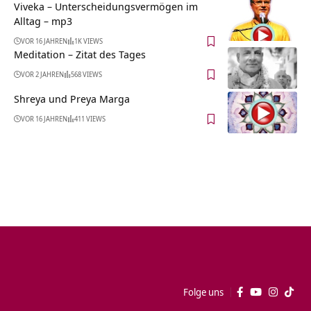
Viveka – Unterscheidungsvermögen im
Alltag – mp3
VOR 16 JAHREN
1K VIEWS
Meditation – Zitat des Tages
VOR 2 JAHREN
568 VIEWS
Shreya und Preya Marga
VOR 16 JAHREN
411 VIEWS
Folge uns