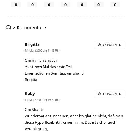
0
0
0
0
0
0
0
2 Kommentare
Brigitta
ANTWORTEN
15. März 2009 um 11:13 Uhr
Om namah shivaya,
es ist zwei Mal das erste Teil.
Einen schönen Sonntag, om shanti
Brigitta
Gaby
ANTWORTEN
14. März 2009 um 19:21 Uhr
Om Shanti
Wunderbar anzuschauen, aber ich glaube nicht, daß man
diese Hyperflexibilität lernen kann. Das ist sicher auch
Veranlagung,