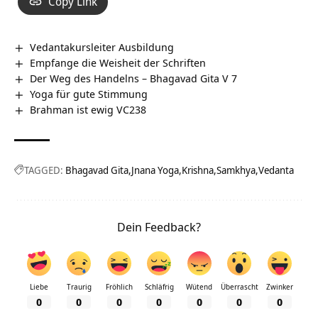
Copy Link
Vedantakursleiter Ausbildung
Empfange die Weisheit der Schriften
Der Weg des Handelns – Bhagavad Gita V 7
Yoga für gute Stimmung
Brahman ist ewig VC238
TAGGED:
Bhagavad Gita
Jnana Yoga
Krishna
Samkhya
Vedanta
Dein Feedback?
Liebe
Traurig
Fröhlich
Schläfrig
Wütend
Überrascht
Zwinker
0
0
0
0
0
0
0