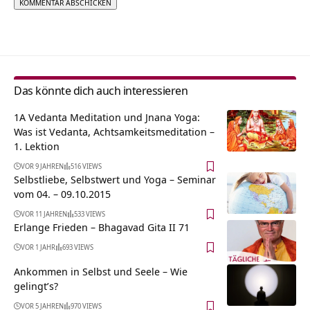
Alternative:
Das könnte dich auch interessieren
1A Vedanta Meditation und Jnana Yoga:
Was ist Vedanta, Achtsamkeitsmeditation –
1. Lektion
VOR 9 JAHREN
516 VIEWS
Selbstliebe, Selbstwert und Yoga – Seminar
vom 04. – 09.10.2015
VOR 11 JAHREN
533 VIEWS
Erlange Frieden – Bhagavad Gita II 71
VOR 1 JAHR
693 VIEWS
Ankommen in Selbst und Seele – Wie
gelingt’s?
VOR 5 JAHREN
970 VIEWS