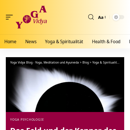
Aa
Größenänderun
Home
News
Yoga & Spiritualität
Health & Food
Yoga Vidya Blog - Yoga, Meditation und Ayurveda
>
Blog
>
Yoga & Spiritualität
>
Yoga
YOGA PSYCHOLOGIE