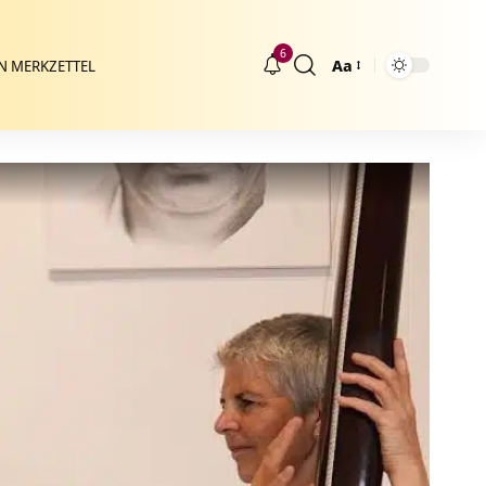
6
Aa
N MERKZETTEL
Größenänderung