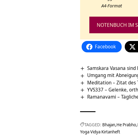
A4-Format
NOTENBUCH IM S
Facebook
Samskara Vasana sind 
Umgang mit Abneigung –
Meditation – Zitat des
YVS337 – Gelenke, ort
Ramanavami – Tägliche
TAGGED:
Bhajan
He Prabho
Yoga Vidya Kirtanheft