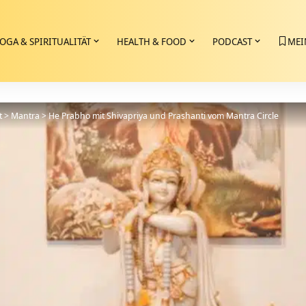
OGA & SPIRITUALITÄT
HEALTH & FOOD
PODCAST
MEI
t
>
Mantra
>
He Prabho mit Shivapriya und Prashanti vom Mantra Circle