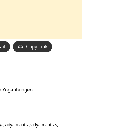
ail
Copy Link
on Yogaübungen
ya
vidya-mantra
vidya-mantras