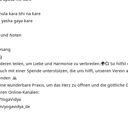
bhula kara bhi na kare
e yasha gaya kare
 und Noten
esang
g
eren teilen, um Liebe und Harmonie zu verbreiten.🌍💞 So hilfst d
uch mit einer Spende unterstützen, die uns hilft, unseren Verein 
enden
🙏
 eine wunderbare Praxis, um das Herz zu öffnen und die göttliche
eren Online-Kanälen:
/YogaVidya
m/yogavidya_de