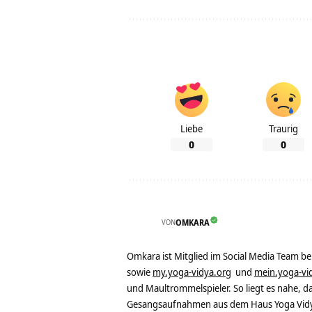
Liebe
Traurig
0
0
VON
OMKARA
Omkara ist Mitglied im Social Media Team b
sowie
my.yoga-vidya.org
und
mein.yoga-vi
und Maultrommelspieler. So liegt es nahe, 
Gesangsaufnahmen aus dem Haus Yoga Vidya