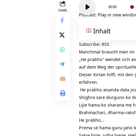
Audio-
00:00
Player
SHARE
Podcast:
Play in new wind
Inhalt
Subscribe:
RSS
Manchmal braucht man im Le
„He prabho“ wendet sich an
auf dem Weg der spirituell
Dieser Kirtan hilft, mit d
erfahren.
He prabho ananda-data jna
Shighra sare durguno ko du
Lijie hama ko sharana me 
Brahmachari, dharma-raksha
He prabho…
Prema se hama guru-jano ki
Satya bole, jutha tyage, me