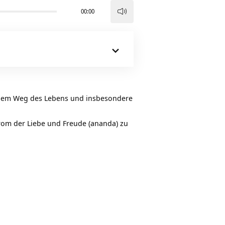
00:00
Pfeiltasten
Hoch/Runter
benutzen,
um
die
Lautstärke
zu
f dem Weg des Lebens und insbesondere
regeln.
trom der Liebe und Freude (ananda) zu