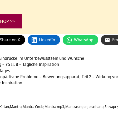
HOP >>
Share on X
LinkedIn
WhatsApp
Em
Eindrücke im Unterbewusstsein und Wünsche
 YS II. 8 – Tägliche Inspiration
 Tages
hopädische Probleme – Bewegungsapparat, Teil 2 – Wirkung v
 Inspiration
Kirtan
Mantra
Mantra Circle
Mantra mp3
Mantrasingen
prashanti
Shivapri