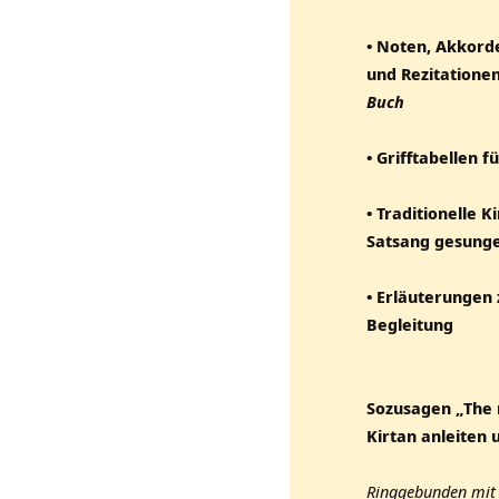
• Noten, Akkorde
und Rezitationen
Buch
• Grifftabellen 
• Traditionelle 
Satsang gesung
• Erläuterungen 
Begleitung
Sozusagen „The r
Kirtan anleiten 
Ringgebunden mit 