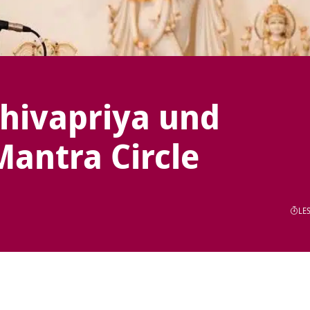
Shivapriya und
antra Circle
LES