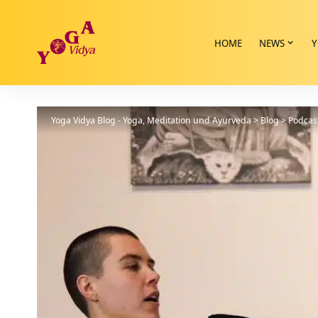
HOME
NEWS
Y
Yoga Vidya Blog - Yoga, Meditation und Ayurveda
>
Blog
>
Podcas