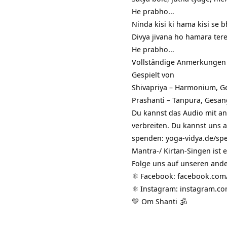
He prabho…
Ninda kisi ki hama kisi se 
Divya jivana ho hamara ter
He prabho…
Vollständige
Anmerkungen
Gespielt von
Shivapriya – Harmonium, G
Prashanti – Tanpura, Gesan
Du kannst das Audio mit and
verbreiten. Du kannst uns a
spenden:
yoga-vidya.de/sp
Mantra-/ Kirtan-Singen ist
Folge uns auf unseren and
⚛️ Facebook:
facebook.com
⚛️ Instagram:
instagram.co
💛 Om Shanti 🕉