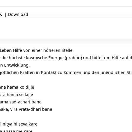
ow
|
Download
ben Hilfe von einer höheren Stelle.
 die höchste kosmische Energie (prabho) und bittet um Hilfe au
en Entwicklung.
en göttlichen Kräften in Kontakt zu kommen und den unendlichen S
na hama ko dijie
ra hama se kijie
hama sad-achari bane
ka, vira vrata-dhari bane
 nitya hi seva kare
la apasa me kare