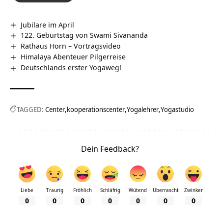
Jubilare im April
122. Geburtstag von Swami Sivananda
Rathaus Horn‏‎ – Vortragsvideo
Himalaya Abenteuer Pilgerreise
Deutschlands erster Yogaweg!
TAGGED:
Center
kooperationscenter
Yogalehrer
Yogastudio
Dein Feedback?
Liebe
Traurig
Fröhlich
Schläfrig
Wütend
Überrascht
Zwinker
0
0
0
0
0
0
0