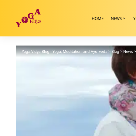
HOME
NEWS
Y
Yoga Vidya Blog - Yoga, Meditation und Ayurveda
>
Blog
>
News