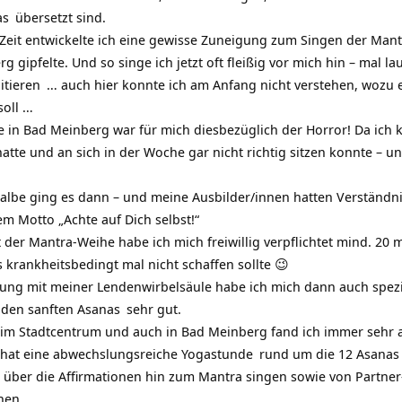
as
übersetzt sind.
r Zeit entwickelte ich eine gewisse Zuneigung zum Singen der Man
g gipfelte. Und so singe ich jetzt oft fleißig vor mich hin – mal lau
itieren
… auch hier konnte ich am Anfang nicht verstehen, wozu 
soll …
 in Bad Meinberg war für mich diesbezüglich der Horror! Da ich k
te und an sich in der Woche gar nicht richtig sitzen konnte – un
albe ging es dann – und meine Ausbilder/innen hatten Verständni
m Motto „Achte auf Dich selbst!“
t der Mantra-Weihe habe ich mich freiwillig verpflichtet mind. 20 
s krankheitsbedingt mal nicht schaffen sollte 😉
ung mit meiner Lendenwirbelsäule habe ich mich dann auch spezi
 den sanften
Asanas
sehr gut.
 im Stadtcentrum und auch in Bad Meinberg fand ich immer sehr 
hat eine abwechslungsreiche
Yogastunde
rund um die 12 Asanas
 über die Affirmationen hin zum Mantra singen sowie von Partne
nen.