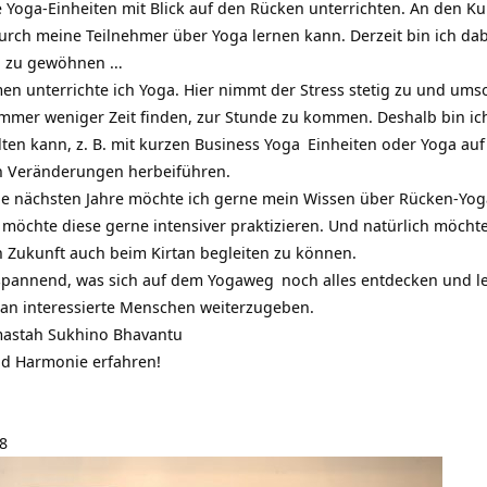
e Yoga-Einheiten mit Blick auf den Rücken unterrichten. An den 
h durch meine Teilnehmer über Yoga lernen kann. Derzeit bin ich d
n zu gewöhnen …
 unterrichte ich Yoga. Hier nimmt der Stress stetig zu und umso 
mmer weniger Zeit finden, zur Stunde zu kommen. Deshalb bin ich
lten kann, z. B. mit kurzen
Business Yoga
Einheiten oder Yoga auf
n Veränderungen herbeiführen.
die nächsten Jahre möchte ich gerne mein Wissen über
Rücken-Yog
möchte diese gerne intensiver praktizieren. Und natürlich möcht
 Zukunft auch beim Kirtan begleiten zu können.
 spannend, was sich auf dem
Yogaweg
noch alles entdecken und ler
, an interessierte Menschen weiterzugeben.
mastah Sukhino Bhavantu
d Harmonie erfahren!
18