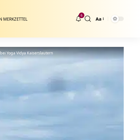
6
Aa
N MERKZETTEL
Größenänderung
bei Yoga Vidya Kaiserslautern