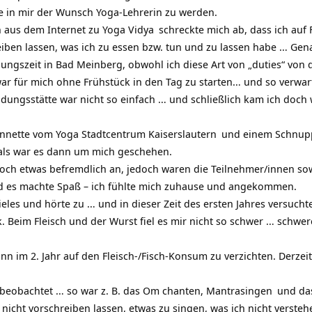
te in mir der Wunsch Yoga-Lehrerin zu werden.
n aus dem Internet zu
Yoga Vidya
schreckte mich ab, dass ich auf F
iben lassen, was ich zu essen bzw. tun und zu lassen habe … Gena
ungszeit in Bad Meinberg, obwohl ich diese Art von „duties“ vo
ar für mich ohne Frühstück in den Tag zu starten… und so verwarf
dungsstätte war nicht so einfach … und schließlich kam ich doch 
Annette vom
Yoga Stadtcentrum Kaiserslautern
und einem Schnupp
als war es dann um mich geschehen.
noch etwas befremdlich an, jedoch waren die Teilnehmer/innen so
nd es machte Spaß – ich fühlte mich zuhause und angekommen.
eles und hörte zu … und in dieser Zeit des ersten Jahres versuch
k. Beim Fleisch und der Wurst fiel es mir nicht so schwer … schwe
nn im 2. Jahr auf den Fleisch-/Fisch-Konsum zu verzichten. Derzei
 beobachtet … so war z. B. das
Om chanten
,
Mantrasingen
und da
nicht vorschreiben lassen, etwas zu singen, was ich nicht versteh