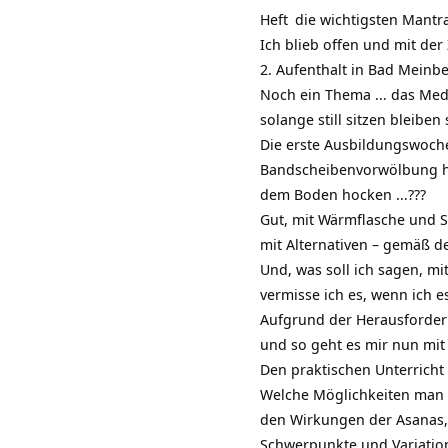
Heft
die wichtigsten
Mantr
Ich blieb offen und mit de
2. Aufenthalt in Bad Meinber
Noch ein Thema … das
Med
solange still sitzen bleiben 
Die erste Ausbildungswoche
Bandscheibenvorwölbung hat
dem Boden hocken …???
Gut, mit Wärmflasche und S
mit Alternativen – gemäß de
Und, was soll ich sagen, mi
vermisse ich es, wenn ich e
Aufgrund der Herausforder
und so geht es mir nun mit
Den praktischen Unterricht
Welche Möglichkeiten man 
den Wirkungen der Asanas,
Schwerpunkte und Variatio