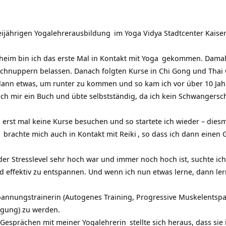
ijährigen Yogalehrerausbildung
im
Yoga Vidya Stadtcenter Kaise
heim bin ich das erste Mal in Kontakt mit
Yoga
gekommen. Damals 
schnuppern belassen. Danach folgten Kurse in Chi Gong und
Thai 
 dann etwas, um runter zu kommen und so kam ich vor über 10 Ja
ch mir ein Buch und übte selbstständig, da ich kein
Schwangersch
erst mal keine Kurse besuchen und so startete ich wieder – diesma
brachte mich auch in Kontakt mit
Reiki
, so dass ich dann einen 
 der Stresslevel sehr hoch war und immer noch hoch ist, suchte ic
effektiv zu entspannen. Und wenn ich nun etwas lerne, dann lerne
spannungstrainerin (Autogenes Training, Progressive Muskelent
igung) zu werden.
n Gesprächen mit meiner
Yogalehrerin
stellte sich heraus, dass si