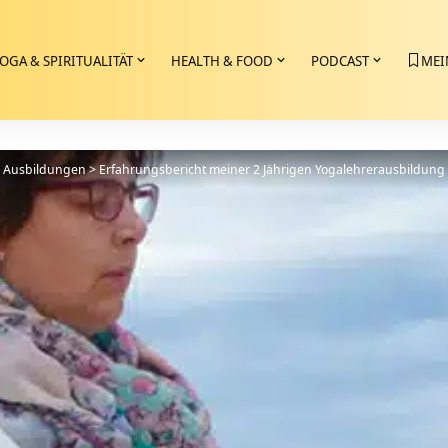
OGA & SPIRITUALITÄT
HEALTH & FOOD
PODCAST
MEI
>
Ausbildungen
>
Erfahrungsbericht meiner 2 Jährigen Yogalehrerausbildung 