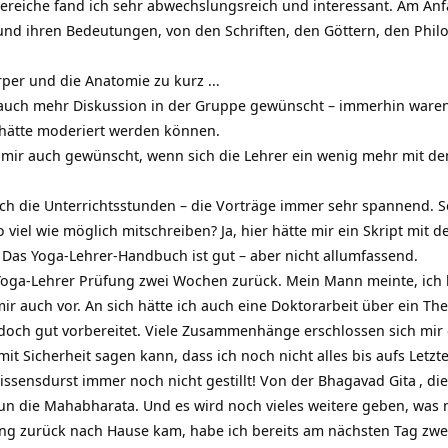
reiche fand ich sehr abwechslungsreich und interessant. Am Anf
 und ihren Bedeutungen, von den Schriften, den Göttern, den Phi
rper und die Anatomie zu kurz …
auch mehr Diskussion in der Gruppe gewünscht – immerhin waren wi
hätte moderiert werden können.
 mir auch gewünscht, wenn sich die Lehrer ein wenig mehr mit 
h die Unterrichtsstunden – die Vorträge immer sehr spannend. So
o viel wie möglich mitschreiben? Ja, hier hätte mir ein Skript mit
. Das Yoga-Lehrer-Handbuch ist gut – aber nicht allumfassend.
 Yoga-Lehrer Prüfung zwei Wochen zurück. Mein Mann meinte, ich hä
ir auch vor. An sich hätte ich auch eine Doktorarbeit über ein T
doch gut vorbereitet. Viele Zusammenhänge erschlossen sich mir e
it Sicherheit sagen kann, dass ich noch nicht alles bis aufs Let
issensdurst immer noch nicht gestillt! Von der
Bhagavad Gita
, di
 nun die Mahabharata. Und es wird noch vieles weitere geben, was
fung zurück nach Hause kam, habe ich bereits am nächsten Tag zw