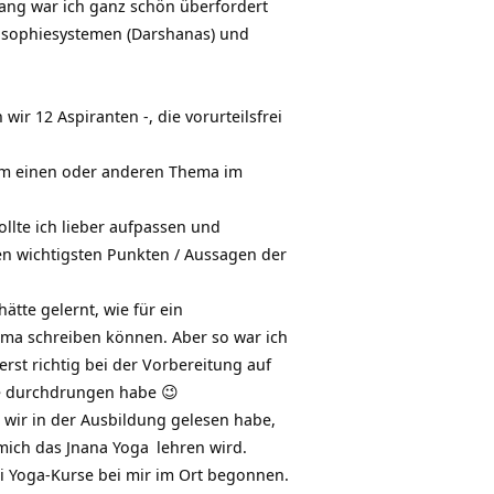
ang war ich ganz schön überfordert
losophiesystemen (Darshanas) und
r 12 Aspiranten -, die vorurteilsfrei
dem einen oder anderen Thema im
llte ich lieber aufpassen und
 den wichtigsten Punkten / Aussagen der
tte gelernt, wie für ein
hema schreiben können. Aber so war ich
rst richtig bei der Vorbereitung auf
zte durchdrungen habe 😉
e wir in der Ausbildung gelesen habe,
 mich das
Jnana Yoga
lehren wird.
ei Yoga-Kurse bei mir im Ort begonnen.