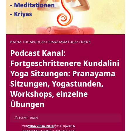
HATHA YOGA
PODCAST
PRANAYAMA
YOGASTUNDE
Podcast Kanal:
Fortgeschrittenere Kundalini
Yoga Sitzungen: Pranayama
Sitzungen, Yogastunden,
Workshops, einzelne
Übungen
LESEZEIT: 0 MIN
VON
YOGA VIDYA INFOS
VOR 8 JAHREN