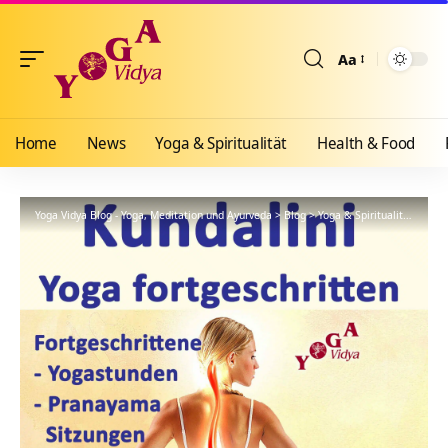
Aa
Größenänderun
Home
News
Yoga & Spiritualität
Health & Food
Yoga Vidya Blog - Yoga, Meditation und Ayurveda
>
Blog
>
Yoga & Spiritualität
>
Hath