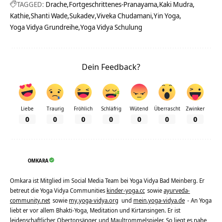
TAGGED:
Drache
Fortgeschrittenes-Pranayama
Kaki Mudra
Kathie
Shanti Wade
Sukadev
Viveka Chudamani
Yin Yoga
Yoga Vidya Grundreihe
Yoga Vidya Schulung
Dein Feedback?
Liebe
Traurig
Fröhlich
Schläfrig
Wütend
Überrascht
Zwinker
0
0
0
0
0
0
0
OMKARA
Omkara ist Mitglied im Social Media Team bei Yoga Vidya Bad Meinberg. Er
betreut die Yoga Vidya Communities
kinder-yoga.cc
sowie
ayurveda-
community.net
sowie
my.yoga-vidya.org
und
mein.yoga-vidya.de
- An Yoga
liebt er vor allem Bhakti-Yoga, Meditation und Kirtansingen. Er ist
leidenschaftlicher Obertonsänger und Maultrommelspieler. So liegt es nahe,