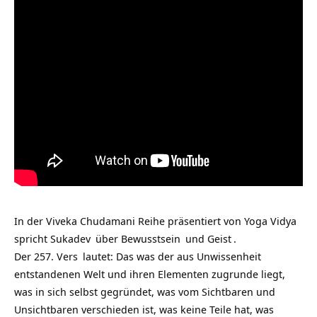
In der Viveka Chudamani Reihe präsentiert von
Yoga Vidya
spricht
Sukadev
über
Bewusstsein
und
Geist
.
Der
257. Vers
lautet: Das was der aus
Unwissenheit
entstandenen Welt und ihren Elementen zugrunde liegt,
was in sich selbst gegründet, was vom Sichtbaren und
Unsichtbaren verschieden ist, was keine Teile hat, was