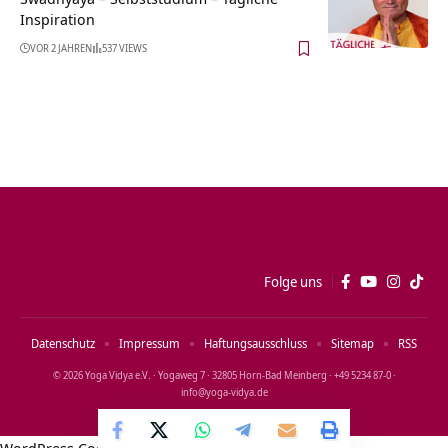
Inspiration
VOR 2 JAHREN
537 VIEWS
Folge uns
Datenschutz
Impressum
Haftungsausschluss
Sitemap
RSS
© 2026 Yoga Vidya e.V. · Yogaweg 7 · 32805 Horn‑Bad Meinberg · +49 5234 87‑0 ·
info@yoga‑vidya.de
WordPress Cookie Notice by Real Cookie Banner