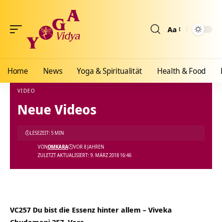
Aa
Größenänderun
Home
News
Yoga & Spiritualität
Health & Food
VIDEO
Neue Videos
Yoga Vidya Blog - Yoga, Meditation und Ayurveda
>
Blog
>
Videos
>
Video
>
Neue Vid
LESEZEIT: 5 MIN
VON
OMKARA
VOR 8 JAHREN
ZULETZT AKTUALISIERT: 9. MÄRZ 2018 16:46
VC257 Du bist die Essenz hinter allem – Viveka