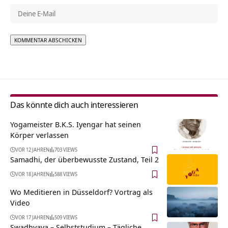
Alternative:
Das könnte dich auch interessieren
Yogameister B.K.S. Iyengar hat seinen
Körper verlassen
VOR 12 JAHREN
703 VIEWS
Samadhi, der überbewusste Zustand, Teil 2
VOR 18 JAHREN
588 VIEWS
Wo Meditieren in Düsseldorf? Vortrag als
Video
VOR 17 JAHREN
509 VIEWS
Swadhyaya – Selbststudium – Tägliche