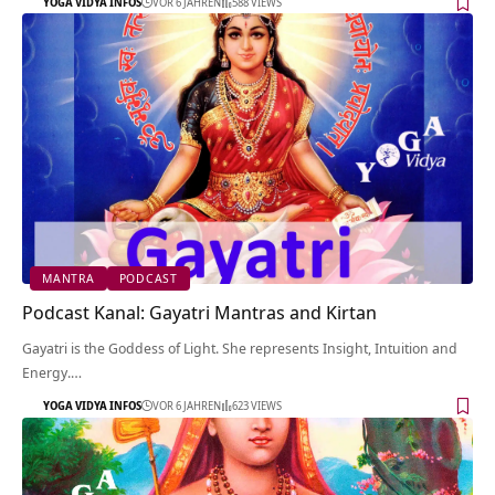
YOGA VIDYA INFOS
VOR 6 JAHREN
588 VIEWS
MANTRA
PODCAST
Podcast Kanal: Gayatri Mantras and Kirtan
Gayatri is the Goddess of Light. She represents Insight, Intuition and
Energy.…
YOGA VIDYA INFOS
VOR 6 JAHREN
623 VIEWS