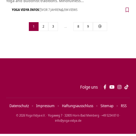
Yoga and Buddhist traditions. Mindfulness…
YOGA VIDYA INFOS
VOR 7 JAHREN
594 VIEWS
1
2
3
…
8
9
Folge uns
Datenschutz
Impressum
Haftungsausschluss
Sitemap
RSS
© 2026 Yoga Vidya e.V. · Yogaweg 7 · 32805 Horn‑Bad Meinberg · +49 5234 87‑0 ·
info@yoga‑vidya.de