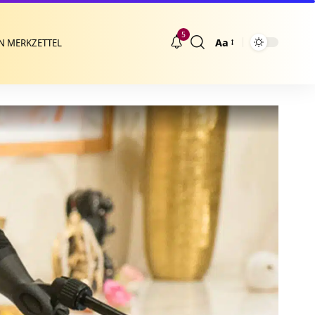
5
Aa
N MERKZETTEL
Größenänderung