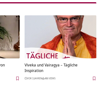
von
Viveka und Vairagya – Tägliche
Inspiration
VOR 3 JAHREN
486 VIEWS