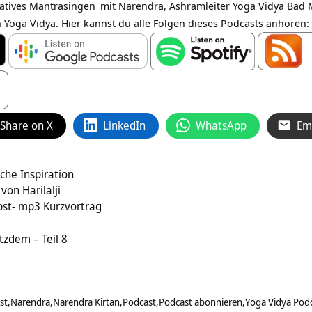
atives
Mantrasingen
mit Narendra, Ashramleiter Yoga Vidya Bad 
 Yoga Vidya. Hier kannst du alle Folgen dieses Podcasts anhören:
Share on X
LinkedIn
WhatsApp
Em
che Inspiration
von Harilalji
lbst- mp3 Kurzvortrag
tzdem – Teil 8
st
Narendra
Narendra Kirtan
Podcast
Podcast abonnieren
Yoga Vidya Pod