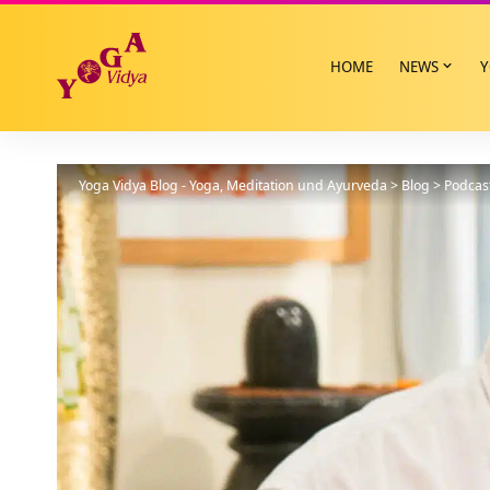
HOME
NEWS
Y
Yoga Vidya Blog - Yoga, Meditation und Ayurveda
>
Blog
>
Podcas