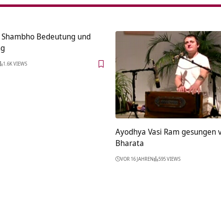
a Shambho Bedeutung und
ng
1.6K VIEWS
Ayodhya Vasi Ram gesungen 
Bharata
VOR 16 JAHREN
595 VIEWS