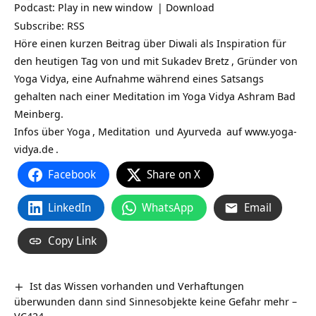
Podcast:
Play in new window
|
Download
Subscribe:
RSS
Höre einen kurzen Beitrag über Diwali als Inspiration für
den heutigen Tag von und mit
Sukadev Bretz
, Gründer von
Yoga Vidya, eine Aufnahme während eines Satsangs
gehalten nach einer Meditation im Yoga Vidya Ashram Bad
Meinberg.
Infos über
Yoga
,
Meditation
und
Ayurveda
auf
www.yoga-
vidya.de
.
Facebook
Share on X
LinkedIn
WhatsApp
Email
Copy Link
Ist das Wissen vorhanden und Verhaftungen
überwunden dann sind Sinnesobjekte keine Gefahr mehr –
VC424