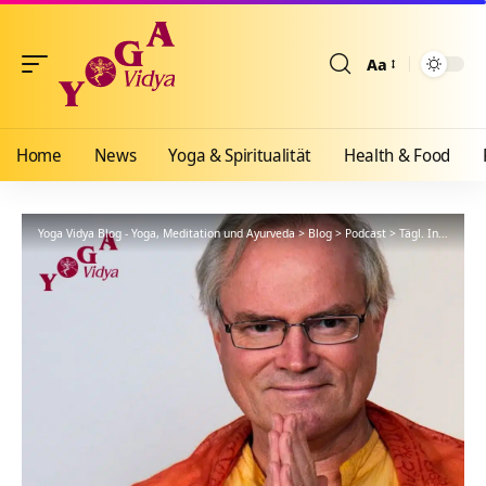
Aa
Größenänderun
Home
News
Yoga & Spiritualität
Health & Food
Yoga Vidya Blog - Yoga, Meditation und Ayurveda
>
Blog
>
Podcast
>
Tägl. Inspiration