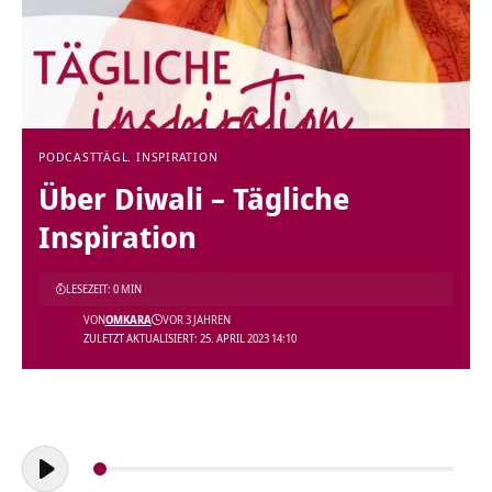
PODCAST
TÄGL. INSPIRATION
Über Diwali – Tägliche
Inspiration
LESEZEIT: 0 MIN
VON
OMKARA
VOR 3 JAHREN
ZULETZT AKTUALISIERT: 25. APRIL 2023 14:10
Audio-
Player