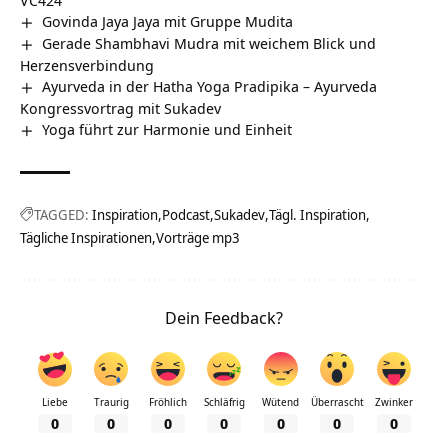
Govinda Jaya Jaya mit Gruppe Mudita
Gerade Shambhavi Mudra mit weichem Blick und
Herzensverbindung
Ayurveda in der Hatha Yoga Pradipika – Ayurveda
Kongressvortrag mit Sukadev
Yoga führt zur Harmonie und Einheit
TAGGED:
Inspiration
Podcast
Sukadev
Tägl. Inspiration
Tägliche Inspirationen
Vorträge mp3
Dein Feedback?
Liebe
Traurig
Fröhlich
Schläfrig
Wütend
Überrascht
Zwinker
0
0
0
0
0
0
0