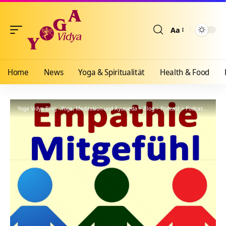
Aa
Größenänderun
Home
News
Yoga & Spiritualität
Health & Food
Yoga Vidya Blog - Yoga, Meditation und Ayurveda
>
Blog
>
Podcast
>
Podcast Kanal: Empathie und Mitgefühl