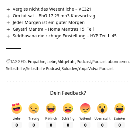
Vergiss nicht das Wesentliche – VC321
Om tat sat – BhG 17.23 mp3 Kurzvortrag
Jeder Morgen ist ein guter Morgen
Gayatri Mantra – Homa Mantras 15. Teil
Siddhasana die richtige Einstellung – HYP Teil I. 45
TAGGED:
Empathie
Liebe
Mitgefühl
Podcast
Podcast abonnieren
Selbsthilfe
Selbsthilfe Podcast
Sukadev
Yoga Vidya Podcast
Dein Feedback?
Liebe
Traurig
Fröhlich
Schläfrig
Wütend
Überrascht
Zwinker
0
0
0
0
0
0
0