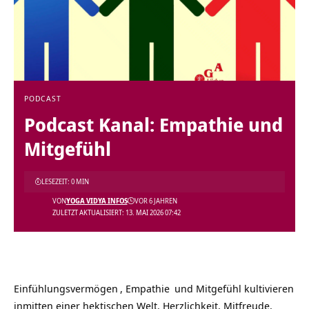
PODCAST
Podcast Kanal: Empathie und
Mitgefühl
LESEZEIT: 0 MIN
VON
YOGA VIDYA INFOS
VOR 6 JAHREN
ZULETZT AKTUALISIERT: 13. MAI 2026 07:42
Einfühlungsvermögen
,
Empathie
und Mitgefühl kultivieren
inmitten einer hektischen Welt. Herzlichkeit, Mitfreude,