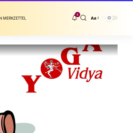
6
Aa
N MERKZETTEL
Größenänderung