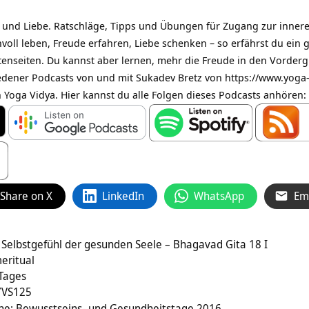
 und Liebe. Ratschläge, Tipps und Übungen für Zugang zur inneren
oll leben, Freude erfahren, Liebe schenken – so erfährst du ein g
enseiten. Du kannst aber lernen, mehr die Freude in den Vordergr
dener Podcasts von und mit Sukadev Bretz von https://www.yoga-
 Yoga Vidya. Hier kannst du alle Folgen dieses Podcasts anhören:
Share on X
LinkedIn
WhatsApp
Em
s Selbstgefühl der gesunden Seele – Bhagavad Gita 18 I
eritual
 Tages
 YVS125
ine: Bewusstseins- und Gesundheitstage 2016