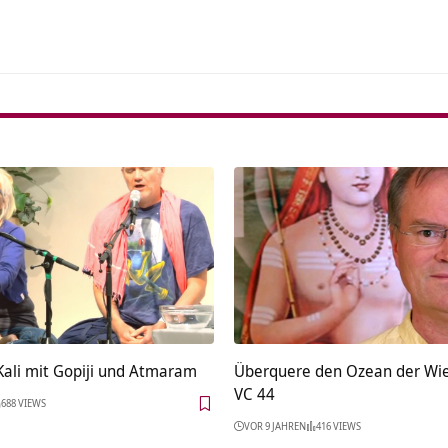
Kali mit Gopiji und Atmaram
Überquere den Ozean der Wi
VC 44
688 VIEWS
VOR 9 JAHREN
416 VIEWS