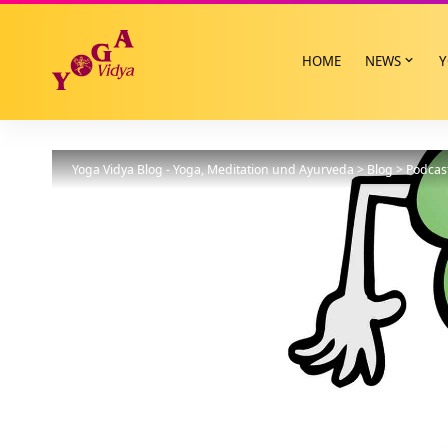
HOME
NEWS
Y
Yoga Vidya Blog - Yoga, Meditation und Ayurveda
>
Blog
>
Podcas