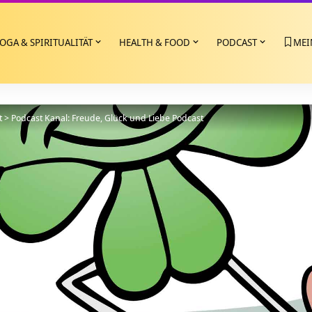
OGA & SPIRITUALITÄT
HEALTH & FOOD
PODCAST
MEI
t
>
Podcast Kanal: Freude, Glück und Liebe Podcast