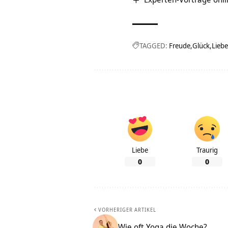
TAGGED:
Freude
Glück
Liebe
Liebe
Traurig
0
0
VORHERIGER ARTIKEL
Wie oft Yoga die Woche?