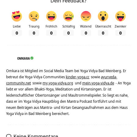
Dein Feedback?
Liebe
Traurig
Fröhlich
Schläfrig
Wütend
Überrascht
Zwinker
0
0
0
0
0
0
0
OMKARA
Omkara ist Mitglied im Social Media Team bei Yoga Vidya Bad Meinberg. Er
betreut die Yoga Vidya Communities
kinder-yoga.cc
sowie
ayurveda-
community.net
sowie
my.yoga-vidya.org
und
mein.yoga-vidya.de
- An Yoga
liebt er vor allem Bhakti-Yoga, Meditation und Kirtansingen. Er ist
leidenschaftlicher Obertonsänger und Maultrommelspieler. So liegt es nahe,
dass er im Yoga Vidya Hauptblog den Mantra Podcast fortführt und mit
neuen Beiträgen aus Mantra- und Kirtan Gesangsaufnahmen aus dem Haus
Yoga Vidya in Bad Meinberg bereichert.
Keine Kommentare