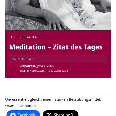
TÄGL. INSPIRATION
Meditation – Zitat des Tages
LESEZEIT: 0 MIN
VON
OMKARA
VOR 7 JAHREN
ZULETZT AKTUALISIERT: 18. JULI 2019 12:34
Unwissenheit gleicht einem starken Betäubungsmittel.
Swami Sivananda
Facebook
Share on X