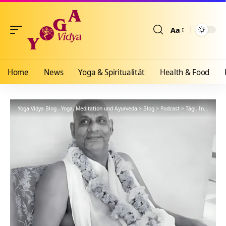
Aa
Größenänderun
Home
News
Yoga & Spiritualität
Health & Food
Yoga Vidya Blog - Yoga, Meditation und Ayurveda
>
Blog
>
Podcast
>
Tägl. Inspiration