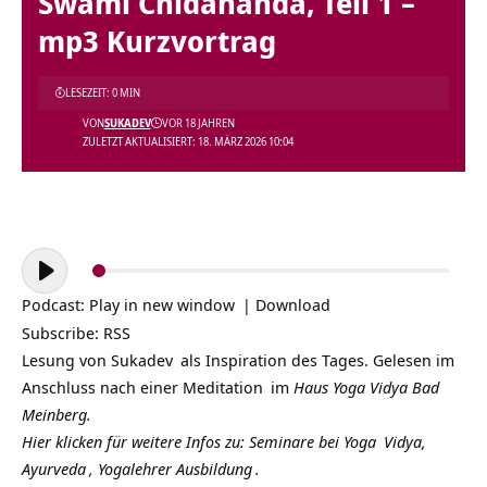
Swami Chidananda, Teil 1 –
mp3 Kurzvortrag
LESEZEIT: 0 MIN
VON
SUKADEV
VOR 18 JAHREN
ZULETZT AKTUALISIERT: 18. MÄRZ 2026 10:04
Audio-
Player
Podcast:
Play in new window
|
Download
Subscribe:
RSS
Lesung von
Sukadev
als Inspiration des Tages. Gelesen im
Anschluss nach einer
Meditation
im
Haus Yoga Vidya Bad
Meinberg.
Hier klicken für weitere Infos zu: Seminare bei
Yoga
Vidya,
Ayurveda
,
Yogalehrer Ausbildung
.