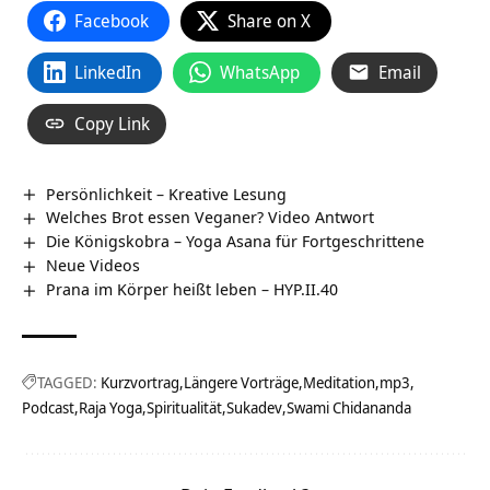
Facebook
Share on X
LinkedIn
WhatsApp
Email
Copy Link
Persönlichkeit – Kreative Lesung
Welches Brot essen Veganer? Video Antwort
Die Königskobra – Yoga Asana für Fortgeschrittene
Neue Videos
Prana im Körper heißt leben – HYP.II.40
TAGGED:
Kurzvortrag
Längere Vorträge
Meditation
mp3
Podcast
Raja Yoga
Spiritualität
Sukadev
Swami Chidananda