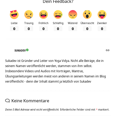
Dein Feedback?
Liebe
Traurig
Fröhlich
Schläfrig
Wütend
Überrascht
Zwinker
0
0
0
0
0
0
0
SUKADEV
Sukadev ist Gründer und Leiter von Yoga Vidya. Nicht alle Beiräge, die in
seinem Namen veröffentlicht werden, stammen von ihm selbst.
Insbesondere Videos und Audios mit Vorträgen, Mantras,
Übungsanleitungen werden meist von anderen in seinem Namen im Blog
veröffentlicht - denn der Inhalt stammt ja letztlich von Sukadev
Keine Kommentare
Deine E-Mail-Adresse wird nicht veröffentlicht.
Erforderliche Felder sind mit
*
markiert.