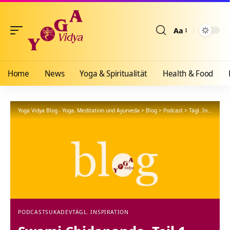
Aa
Größenänderun
Home
News
Yoga & Spiritualität
Health & Food
Yoga Vidya Blog - Yoga, Meditation und Ayurveda
>
Blog
>
Podcast
>
Tägl. Inspiration
PODCAST
SUKADEV
TÄGL. INSPIRATION