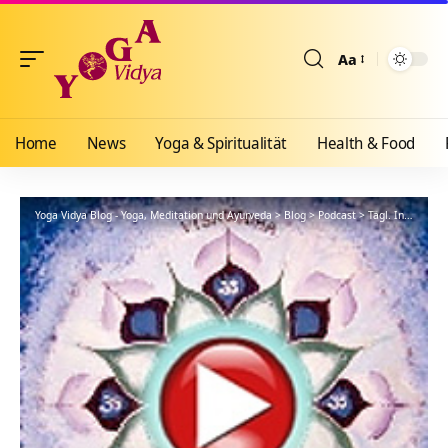
Aa
Größenänderun
Home
News
Yoga & Spiritualität
Health & Food
Yoga Vidya Blog - Yoga, Meditation und Ayurveda
>
Blog
>
Podcast
>
Tägl. Inspiration