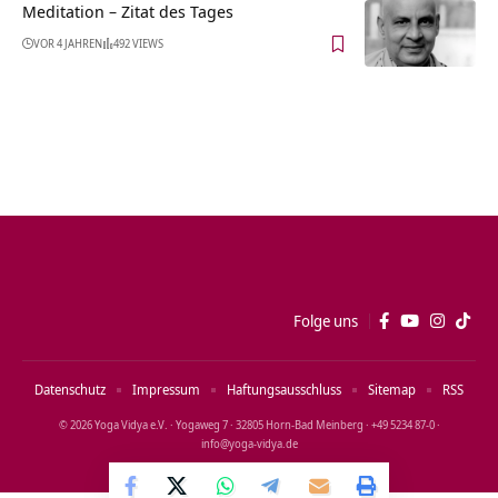
Meditation – Zitat des Tages
VOR 4 JAHREN
492 VIEWS
Folge uns
Datenschutz
Impressum
Haftungsausschluss
Sitemap
RSS
© 2026 Yoga Vidya e.V. · Yogaweg 7 · 32805 Horn‑Bad Meinberg · +49 5234 87‑0 ·
info@yoga‑vidya.de