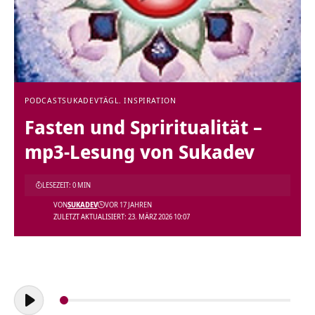
PODCAST
SUKADEV
TÄGL. INSPIRATION
Fasten und Spriritualität –
mp3-Lesung von Sukadev
LESEZEIT: 0 MIN
VON
SUKADEV
VOR 17 JAHREN
ZULETZT AKTUALISIERT: 23. MÄRZ 2026 10:07
Audio-
Player