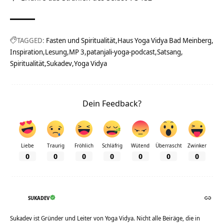
TAGGED:
Fasten und Spiritualität
Haus Yoga Vidya Bad Meinberg
Inspiration
Lesung
MP 3
patanjali-yoga-podcast
Satsang
Spiritualität
Sukadev
Yoga Vidya
Dein Feedback?
Liebe
Traurig
Fröhlich
Schläfrig
Wütend
Überrascht
Zwinker
0
0
0
0
0
0
0
SUKADEV
Sukadev ist Gründer und Leiter von Yoga Vidya. Nicht alle Beiräge, die in