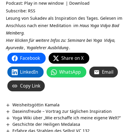
Podcast:
Play in new window
|
Download
Subscribe:
RSS
Lesung von
Sukadev
als Inspiration des Tages. Gelesen im
Anschluss nach einer
Meditation
im
Haus Yoga Vidya Bad
Meinberg.
Hier klicken für weitere Infos zu: Seminare bei
Yoga
Vidya,
Ayurveda
,
Yogalehrer Ausbildung
.
Facebook
Share on X
LinkedIn
WhatsApp
Email
Copy Link
Weisheitsgöttin Kamala
Daseinsfreude – Vortrag zur täglichen Inspiration
Yoga Wiki über „Wie erschaffe ich meine eigene Welt?“
Geschichte der Heiligen Medalasa
Erfahre das Strahlen des Selbst VC 132