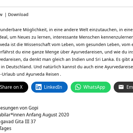
ow
|
Download
underbare Möglichkeit, in eine andere Welt einzutauchen, in eine 
ideal, um Neues zu lernen, interessante Menschen kennenzulernen
rveda ist die Wissenschaft vom Leben, vom gesunden Leben, vom e
erfährst du eine ganze Menge über Ayurvedareisen, und wie du i
edareisen, da denkt man gleich an Indien und Sri Lanka. Es gibt
 in Deutschland. Und natürlich kannst du auch eine Ayurvedareis
-Urlaub und Ayurveda Reisen
.
Share on X
LinkedIn
WhatsApp
Em
gesungen von Gopi
bilar*innen Anfang August 2020
gavad Gita III 37
 Tages