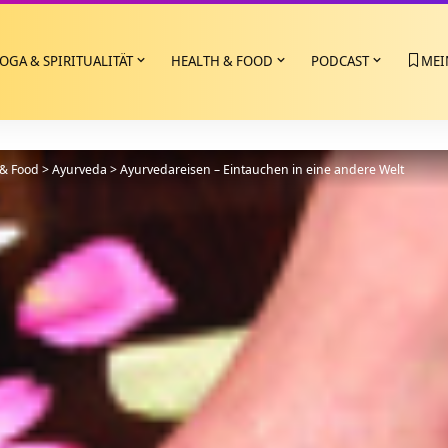
OGA & SPIRITUALITÄT
HEALTH & FOOD
PODCAST
MEI
 & Food
>
Ayurveda
>
Ayurvedareisen – Eintauchen in eine andere Welt