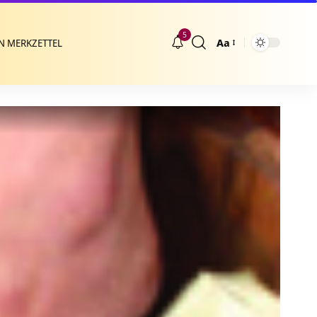
5
Aa
N MERKZETTEL
Größenänderung