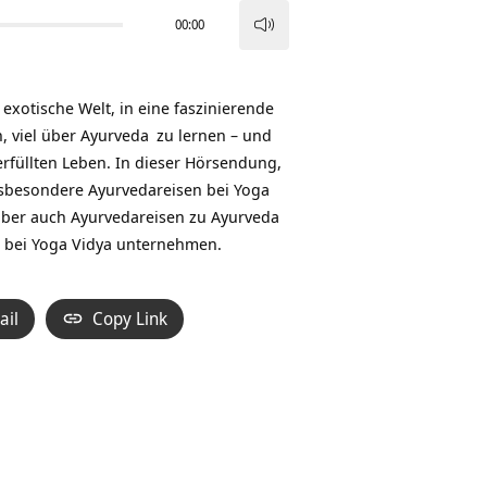
00:00
Pfeiltasten
Hoch/Runter
benutzen,
exotische Welt, in eine faszinierende
um
, viel über
Ayurveda
zu lernen – und
die
rfüllten Leben. In dieser Hörsendung,
Lautstärke
nsbesondere Ayurvedareisen bei Yoga
zu
 aber auch Ayurvedareisen zu Ayurveda
regeln.
e bei Yoga Vidya unternehmen.
ail
Copy Link