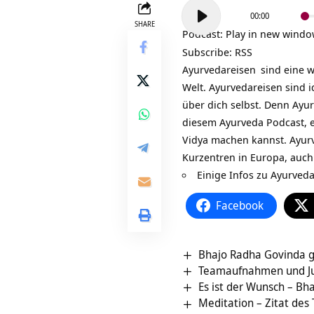
Audio-
00:00
Player
SHARE
Podcast:
Play in new wind
Subscribe:
RSS
Ayurvedareisen
sind eine w
Welt. Ayurvedareisen sind 
über dich selbst. Denn Ayu
diesem Ayurveda Podcast, 
Vidya machen kannst. Ayurv
Kurzentren in Europa, auch
Einige Infos zu A
yurveda
Facebook
Bhajo Radha Govinda 
Teamaufnahmen und Ju
Es ist der Wunsch – Bha
Meditation – Zitat des