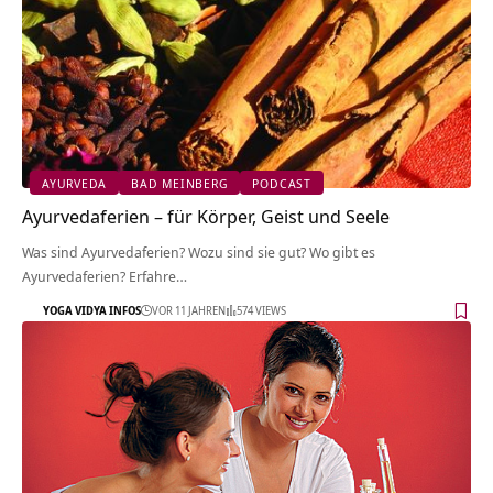
AYURVEDA
BAD MEINBERG
PODCAST
Ayurvedaferien – für Körper, Geist und Seele
Was sind Ayurvedaferien? Wozu sind sie gut? Wo gibt es
Ayurvedaferien? Erfahre…
YOGA VIDYA INFOS
VOR 11 JAHREN
574 VIEWS