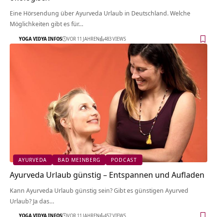
Eine Hörsendung über Ayurveda Urlaub in Deutschland. Welche
Möglichkeiten gibt es für…
YOGA VIDYA INFOS
VOR 11 JAHREN
483 VIEWS
AYURVEDA
BAD MEINBERG
PODCAST
Ayurveda Urlaub günstig – Entspannen und Aufladen
Kann Ayurveda Urlaub günstig sein? Gibt es günstigen Ayurved
Urlaub? Ja das…
YOGA VIDYA INFOS
VOR 11 JAHREN
457 VIEWS