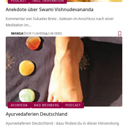
PODCAST
TÄGL. INSPIRATION
Anekdote über Swami Vishnudevananda
Kommentar von Sukadev Bretz . Gelesen im Anschluss nach einer
Meditation im…
RAFAELA
VOR 11 JAHREN
3.4K VIEWS
AYURVEDA
BAD MEINBERG
PODCAST
Ayurvedaferien Deutschland
Ayurvedaferien Deutschland - dazu findest du in dieser Hörsendung