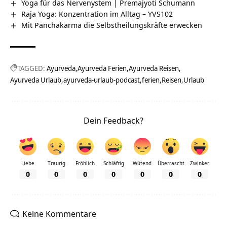
Yoga für das Nervenystem | Premajyoti Schumann
Raja Yoga: Konzentration im Alltag – YVS102
Mit Panchakarma die Selbstheilungskräfte erwecken
TAGGED:
Ayurveda
Ayurveda Ferien
Ayurveda Reisen
Ayurveda Urlaub
ayurveda-urlaub-podcast
ferien
Reisen
Urlaub
Dein Feedback?
Liebe
Traurig
Fröhlich
Schläfrig
Wütend
Überrascht
Zwinker
0
0
0
0
0
0
0
Keine Kommentare