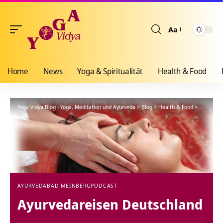
Aa
Größenänderun
Home
News
Yoga & Spiritualität
Health & Food
Yoga Vidya Blog - Yoga, Meditation und Ayurveda
>
Blog
>
Health & Food
>
Ayurveda
AYURVEDA
BAD MEINBERG
PODCAST
Ayurvedareisen Deutschland