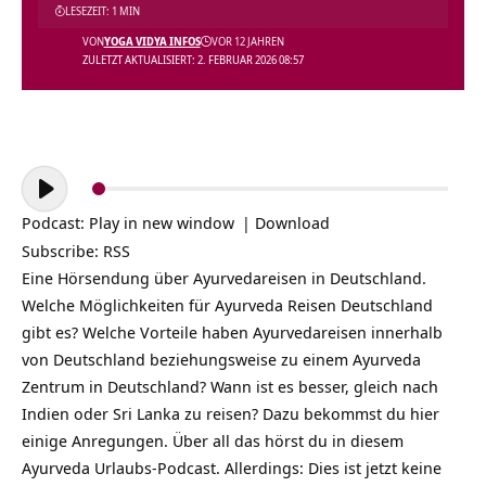
LESEZEIT: 1 MIN
VON
YOGA VIDYA INFOS
VOR 12 JAHREN
ZULETZT AKTUALISIERT: 2. FEBRUAR 2026 08:57
Audio-
Player
Podcast:
Play in new window
|
Download
Subscribe:
RSS
Eine Hörsendung über Ayurvedareisen in Deutschland.
Welche Möglichkeiten für
Ayurveda Reisen Deutschland
gibt es? Welche Vorteile haben Ayurvedareisen innerhalb
von Deutschland beziehungsweise zu einem
Ayurveda
Zentrum in Deutschland? Wann ist es besser, gleich nach
Indien oder Sri Lanka zu reisen? Dazu bekommst du hier
einige Anregungen. Über all das hörst du in diesem
Ayurveda Urlaubs-Podcast. Allerdings: Dies ist jetzt keine