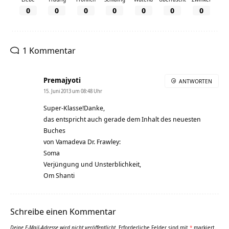
0
0
0
0
0
0
0
1 Kommentar
Premajyoti
ANTWORTEN
15. Juni 2013 um 08:48 Uhr
Super-Klasse!Danke,
das entspricht auch gerade dem Inhalt des neuesten
Buches
von Vamadeva Dr. Frawley:
Soma
Verjüngung und Unsterblichkeit,
Om Shanti
Schreibe einen Kommentar
Deine E-Mail-Adresse wird nicht veröffentlicht.
Erforderliche Felder sind mit
*
markiert.