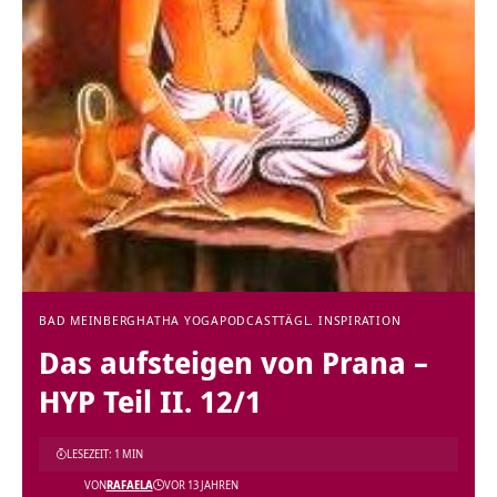
BAD MEINBERG
HATHA YOGA
PODCAST
TÄGL. INSPIRATION
Das aufsteigen von Prana –
HYP Teil II. 12/1
LESEZEIT: 1 MIN
VON
RAFAELA
VOR 13 JAHREN