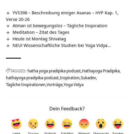
YVS398 – Beschreibung einiger Asanas – HYP Kap. 1,
Verse 20-26
Atman ist bewegungslos – Tägliche Inspiration
Meditation – Zitat des Tages
Heute ist Montag Shivatag
NEU! Wissenschaftliche Studien bei Yoga Vidya…
TAGGED:
hatha yoga pradipika podcast
Hathayoga Pradipika
hathayoga pradipika-podcast
Inspiration
Sukadev
Tägliche Inspirationen
Vorträge
Yoga Vidya
Dein Feedback?
Liebe
Traurig
Fröhlich
Schläfrig
Wütend
Überrascht
Zwinker