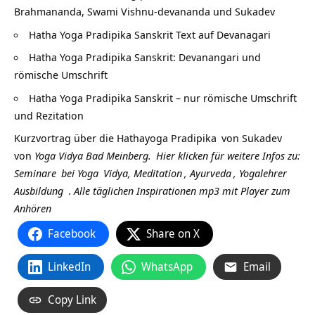
Brahmananda, Swami Vishnu-devananda und Sukadev
Hatha Yoga Pradipika Sanskrit Text auf Devanagari
Hatha Yoga Pradipika Sanskrit: Devanangari und
römische Umschrift
Hatha Yoga Pradipika Sanskrit – nur römische Umschrift
und Rezitation
Kurzvortrag über die
Hathayoga Pradipika
von
Sukadev
von
Yoga Vidya Bad Meinberg.
Hier klicken für weitere Infos zu:
Seminare
bei
Yoga
Vidya,
Meditation
,
Ayurveda
,
Yogalehrer
Ausbildung
.
Alle täglichen Inspirationen mp3 mit Player zum
Anhören
Facebook
Share on X
LinkedIn
WhatsApp
Email
Copy Link