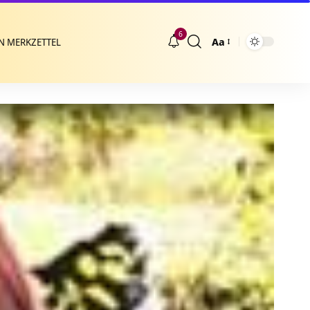
6
Aa
N MERKZETTEL
Größenänderung