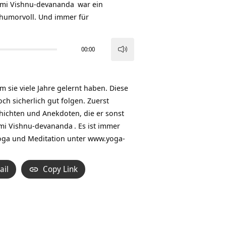
mi Vishnu-devananda
war ein
, humorvoll. Und immer für
00:00
Pfeiltasten
Hoch/Runter
benutzen,
sie viele Jahre gelernt haben. Diese
um
ch sicherlich gut folgen. Zuerst
die
hichten und Anekdoten, die er sonst
Lautstärke
mi Vishnu-devananda
. Es ist immer
zu
oga und Meditation unter
www.yoga-
regeln.
ail
Copy Link