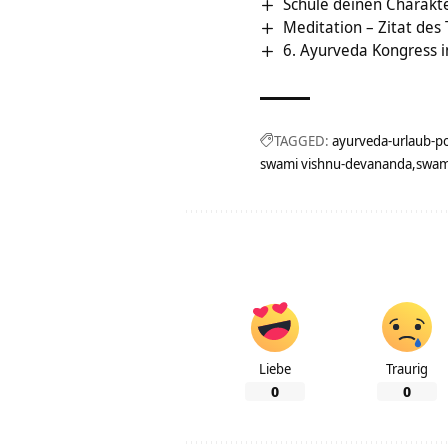
Schule deinen Charakte
Meditation – Zitat des
6. Ayurveda Kongress 
TAGGED:
ayurveda-urlaub-p
swami vishnu-devananda
swam
Liebe
Traurig
0
0