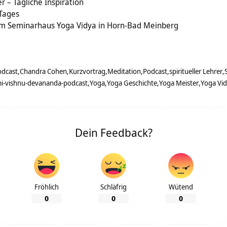
r – Tägliche Inspiration
 Tages
im Seminarhaus Yoga Vidya in Horn-Bad Meinberg
odcast
Chandra Cohen
Kurzvortrag
Meditation
Podcast
spiritueller Lehrer
i-vishnu-devananda-podcast
Yoga
Yoga Geschichte
Yoga Meister
Yoga Vi
Dein Feedback?
Fröhlich
Schläfrig
Wütend
0
0
0