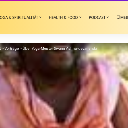
OGA & SPIRITUALITÄT
HEALTH & FOOD
PODCAST
MEI
t
>
Vorträge
>
Über Yoga-Meister Swami Vishnu-devananda