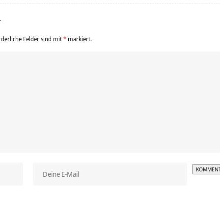
r
rderliche Felder sind mit
*
markiert.
Alterna