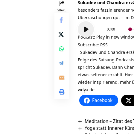
Sukadev und Chandra erzä
besonders faszinierender Yo
SHARE
Überraschungen gut – im Di
Audio-
00:00
Player
Podcast:
Play in new wind
Subscribe:
RSS
Sukadev und Chandra erzähl
Folge des Satsang-Podcasts 
spricht Sukadev. Dann Chan
etwas seltener erzählt. Hie
wieder inspirierend, mehr
vidya.de
Facebook
Meditation – Zitat des
Yoga statt Innerer Kü