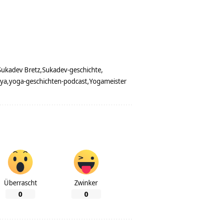
Sukadev Bretz
Sukadev-geschichte
dya
yoga-geschichten-podcast
Yogameister
Überrascht
Zwinker
0
0