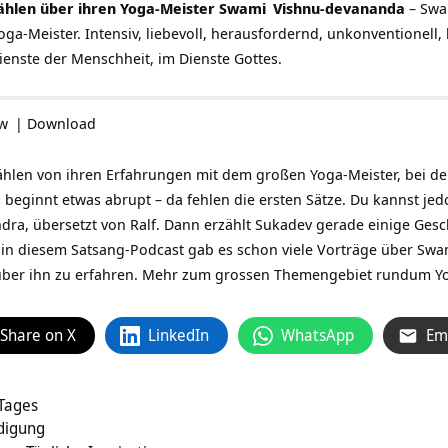
hlen über ihren Yoga-Meister
Swami
Vishnu-devananda
–
Swa
ga-Meister. Intensiv, liebevoll, herausfordernd, unkonventionell
enste der Menschheit, im Dienste Gottes.
ow
|
Download
en von ihren Erfahrungen mit dem großen Yoga-Meister, bei dem 
beginnt etwas abrupt – da fehlen die ersten Sätze. Du kannst jedo
dra, übersetzt von Ralf. Dann erzählt Sukadev gerade einige Gesc
r in diesem Satsang-Podcast gab es schon viele Vorträge über
Swa
 über ihn zu erfahren. Mehr zum grossen Themengebiet rundum Y
Share on X
LinkedIn
WhatsApp
Em
 Tages
ndigung