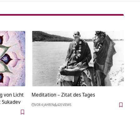
 von Licht
Meditation – Zitat des Tages
t Sukadev
VOR 4 JAHREN
420 VIEWS