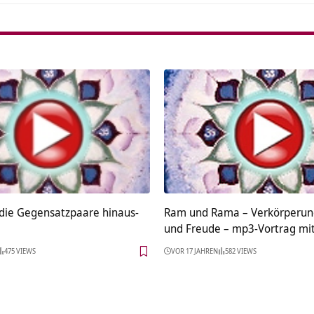
die Gegensatzpaare hinaus-
Ram und Rama – Verkörperung
und Freude – mp3-Vortrag mi
475 VIEWS
VOR 17 JAHREN
582 VIEWS