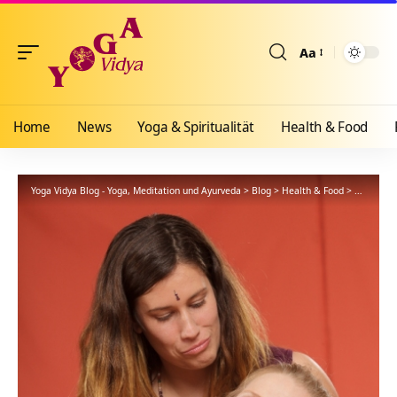
Aa
Größenänderun
Home
News
Yoga & Spiritualität
Health & Food
Yoga Vidya Blog - Yoga, Meditation und Ayurveda
>
Blog
>
Health & Food
>
Ayurveda