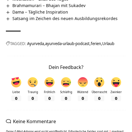
Brahmamurari – Bhajan mit Sukadev
Dama – Tägliche Inspiration
Satsang im Zeichen des neuen Ausbildungsrekordes
TAGGED:
Ayurveda
ayurveda-urlaub-podcast
ferien
Urlaub
Dein Feedback?
Liebe
Traurig
Fröhlich
Schläfrig
Wütend
Überrascht
Zwinker
0
0
0
0
0
0
0
Keine Kommentare
Deine E-Mail-Adresse wird nicht veröffentlicht.
Erforderliche Felder sind mit
*
markiert.