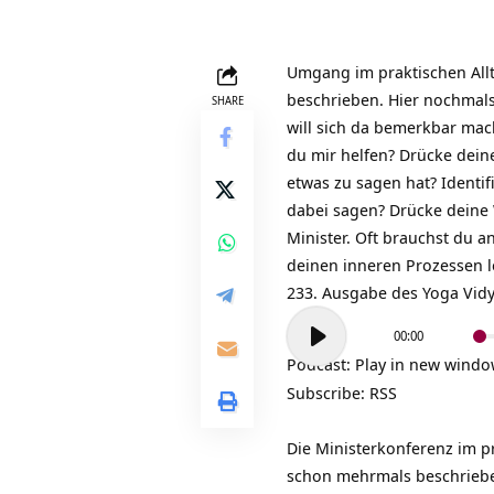
Umgang im praktischen
All
beschrieben. Hier nochmal
SHARE
will sich da bemerkbar mach
du mir helfen? Drücke dei
etwas zu sagen hat? Identif
dabei sagen? Drücke deine 
Minister. Oft brauchst du a
deinen inneren Prozessen 
233. Ausgabe des Yoga Vid
Audio-
00:00
Player
Podcast:
Play in new wind
Subscribe:
RSS
Die Ministerkonferenz im pr
schon mehrmals beschrieben 