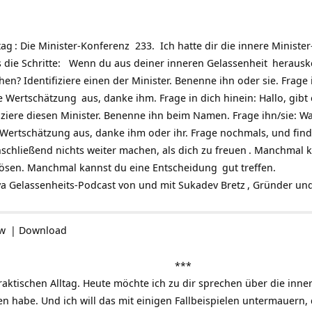
tag
: Die Minister-Konferenz 233. Ich hatte dir die innere Minist
s die Schritte: Wenn du aus deiner inneren
Gelassenheit
herausko
en? Identifiziere einen der Minister. Benenne ihn oder sie. Frage i
ne
Wertschätzung
aus, danke ihm. Frage in dich hinein: Hallo, gib
iziere diesen Minister. Benenne ihn beim Namen. Frage ihn/sie: W
Wertschätzung aus, danke ihm oder ihr. Frage nochmals, und fin
nschließend nichts weiter machen, als dich zu
freuen
. Manchmal k
lösen. Manchmal kannst du eine
Entscheidung
gut treffen.
ya
Gelassenheits-Podcast
von und mit
Sukadev Bretz
, Gründer und
ow
|
Download
***
aktischen Alltag. Heute möchte ich zu dir sprechen über die innere
habe. Und ich will das mit einigen Fallbeispielen untermauern, d