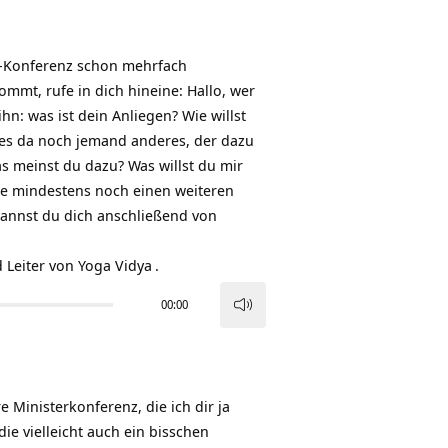
er-Konferenz schon mehrfach
mmt, rufe in dich hineine: Hallo, wer
hn: was ist dein Anliegen? Wie willst
t es da noch jemand anderes, der dazu
as meinst du dazu? Was willst du mir
de mindestens noch einen weiteren
annst du dich anschließend von
 Leiter von
Yoga Vidya
.
00:00
Pfeiltasten
Hoch/Runter
benutzen,
um
 Ministerkonferenz, die ich dir ja
die
ie vielleicht auch ein bisschen
Lautstärke