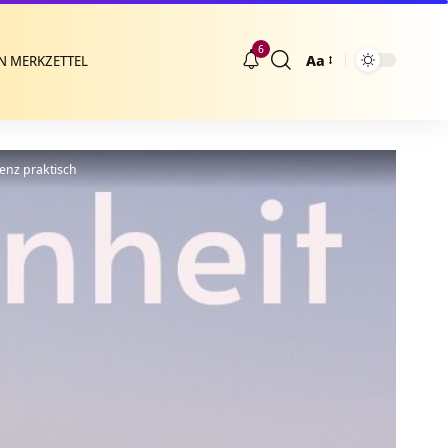
6
Aa
N MERKZETTEL
Größenänderung
enz praktisch