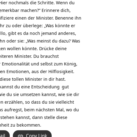
 Hier nochmals die Schritte. Wenn du
zu
 bemerkbar machen?“ Erinnere dich,
regeln.
fiziere einen der Minister. Benenne ihn
 ihr zu oder überlege: „Was könnte er
llo, gibt es da noch jemand anderes,
ihn oder sie: „Was meinst du dazu? Was
agen wollen könnte. Drücke deine
teren Minister. Du brauchst
motionalität und selbst zum König,
en Emotionen, aus der Hilflosigkeit.
ese tollen Minister in dir hast.
kannst du eine
Entscheidung
gut
ie du sie umsetzen kannst, wie sie dir
n erzählen, so dass du sie vielleicht
as aufregst, beim nächsten Mal, wo du
stehen kannst, dann stelle diese
enheit zu bekommen.
ail
Copy Link