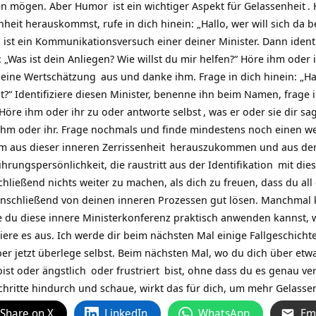
gen mögen. Aber
Humor
ist ein wichtiger Aspekt für
Gelassenheit
.
heit herauskommst, rufe in dich hinein: „Hallo, wer will sich da
ist ein Kommunikationsversuch einer deiner Minister. Dann identi
e: „Was ist dein Anliegen? Wie willst du mir helfen?“ Höre ihm oder
deine
Wertschätzung
aus und danke ihm. Frage in dich hinein: „Ha
?“ Identifiziere diesen Minister, benenne ihn beim Namen, frage 
“ Höre ihm oder ihr zu oder antworte
selbst
, was er oder sie dir s
hm oder ihr. Frage nochmals und finde mindestens noch einen wei
um aus dieser inneren
Zerrissenheit
herauszukommen und aus der E
hrungspersönlichkeit, die raustritt aus der
Identifikation
mit dies
ießend nichts weiter zu machen, als dich zu freuen, dass du all di
nschließend von deinen inneren Prozessen gut lösen. Manchmal 
ie du diese innere Ministerkonferenz praktisch anwenden kannst, w
iere es aus. Ich werde dir beim nächsten Mal einige Fallgeschichte
er jetzt überlege selbst. Beim nächsten Mal, wo du dich über etw
bist oder
ängstlich
oder
frustriert
bist, ohne dass du es genau ver
chritte hindurch und schaue, wirkt das für dich, um mehr Gelass
Share on X
LinkedIn
WhatsApp
Em