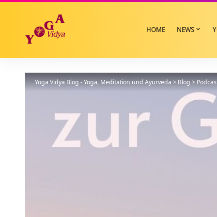
HOME
NEWS
Y
Yoga Vidya Blog - Yoga, Meditation und Ayurveda
>
Blog
>
Podcas