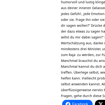
humorvoll und lustig klin
aus deiner inneren Gelassen
jedes
Gefühl
, jede
Emotion
oder sie. Frage ihn oder si
dir sagen wollen?“ Drücke 
der dazu etwas zu sagen hat
willst du mir dabei sagen?
Wertschätzung aus, danke i
mindestens drei Minister, 
zum
Raja
zu werden, zur Fü
Manchmal brauchst du anschl
Manchmal kannst du dich a
treffen. Überlege selbst, w
helfen kann. Vielleicht prob
selbst anwenden kannst. Ab
überflüssigerweise nervös 
Fragen, gehe durch diese S
Facebook