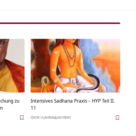
ichung zu
Intensives Sadhana Praxis – HYP Teil II.
on
11
VOR 13 JAHREN
550 VIEWS